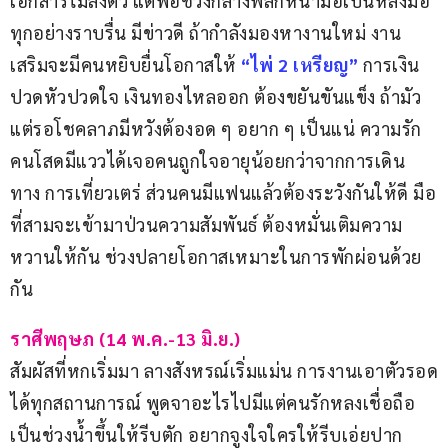
เอกสารไม่ลงตัว แต่พอช่วงกลางพลิกหน้ามือเป็นหลังมือ 
ทุกอย่างราบรื่น มีข่าวดี ถ้ากำลังมองหางานใหม่ งาน
เสริมจะมีคนหยิบยื่นโอกาสให้
“ไพ่
2
เหรียญ”
 การเงิน
ปวดหัวปวดใจ เงินทองไหลออก ต้องขยันขันแข็ง ถ้ามัว
แต่รอโชคลาภมีหวังต้องอด ๆ อยาก ๆ เป็นแน่ ความรัก
คนโสดมีแววได้เจอคนถูกใจอายุน้อยกว่าจากการเดิน
ทาง การเที่ยวเตร่ ส่วนคนมีแฟนแล้วต้องระวังกันให้ดี มือ
ที่สามจะเข้ามาป่วนความสัมพันธ์ ต้องหมั่นเติมความ
หวานให้กัน ช่วงปลายโอกาสเหมาะในการพักผ่อนด้วย
กัน
ราศีพฤษภ (14 พ.ค.-13 มิ.ย.)
สัมผัสที่หกเริ่มมา ลางสังหรณ์เริ่มแม่น การงานเอาตัวรอด
ได้ทุกสถานการณ์ พูดจาอะไรไปมีแต่คนรักหลงเชื่อถือ 
เป็นช่วงน้ำขึ้นให้รีบตัก อยากจูงใจใครให้รีบเอ่ยปาก 