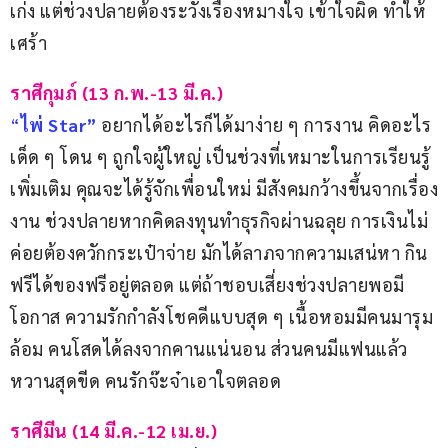
เก่ง แต่ช่วงปลายต้องระวังเรื่องหมางใจ เข้าใจผิด ทำให้
เศร้า
ราศีกุมภ์ (13 ก.พ.-13 มี.ค.)
“
ไพ่
Star”
อยากได้อะไรก็ได้มาง่าย ๆ การงาน คิดอะไร
เด็ด ๆ โดน ๆ ถูกใจผู้ใหญ่ เป็นช่วงที่เหมาะในการเรียนรู้
เพิ่มเติม คุณจะได้รู้จักเพื่อนใหม่ มีสังคมกว้างขึ้นจากเรื่อง
งาน ช่วงปลายหากคิดลงทุนทำธุรกิจผ่านฉลุย การเงินไม่
ค่อยต้องควักกระเป๋าจ่าย มักได้ลาภจากความเสน่หา กิน
ฟรีได้ของฟรีอยู่ตลอด แต่ถ้าชอบเสี่ยงช่วงปลายพอมี
โอกาส ความรักกำลังโชคดีแบบสุด ๆ เนื้อหอมมีคนมารุม
ล้อม คนโสดได้ลงจากคานแน่นอน ส่วนคนมีแฟนแล้ว
หวานสุดขีด คนรักจ๊ะจ๋าเอาใจตลอด
ราศีมีน (14 มี.ค.-12 เม.ย.)