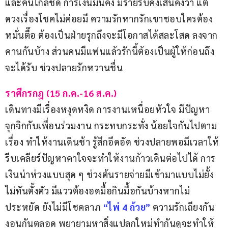
และคนใกล้ชิด การเงินมั่นคง มีรายรับคงเส้นคงวา แต่
ดวงเรื่องโชคไม่ค่อยมี ความรักหากรักเขาชอบใครต้อง
หมั่นตื๊อ ต้องเป็นฝ่ายรุกถึงจะมีโอกาสได้สละโสด ลงจาก
คานกันบ้าง ส่วนคนมีแฟนแล้วรักนี้ต้องเป็นผู้ให้ก่อนถึง
จะได้รับ ช่วงปลายรักหวานชื่น
ราศีกรกฎ (15 ก.ค.-16 ส.ค.)
เดินทางมีเรื่องหงุดหงิด การงานเหนื่อยหัวใจ มีปัญหา
จุกจิกกับเพื่อนร่วมงาน กระทบกระทั่ง น้อยใจกันไปตาม
เรื่อง ทำให้งานเดินช้า รู้สึกอึดอัด ช่วงปลายพอมีเวลาให้
รีบเคลียร์ปัญหาคาใจจะทำให้งานก้าวเดินต่อไปได้ การ
เงินน่าห่วงแบบสุด ๆ ช่วงต้นรายจ่ายมีเข้ามาแบบไม่ยั้ง
ไม่ทันตั้งตัว มีแววต้องอดมื้อกินมื้อกันบ้างหากไม่
ประหยัด ยังไม่มีโชคลาภ
“ไพ่
4
ถ้วย”
ความรักเถียงกัน 
งอนกันตลอด พยายามหาสิ่งแปลกใหม่ทำกันดูจะทำให้