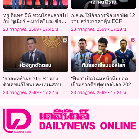
ทรู ดีแทค 5G ชวนใจละลายไป
ก.ล.ต. ให้อัยการฟ้องเอาผิด 12
กับ “จูเนียร์ – มาร์ค” และข้อ
ราย สร้างราคาหุ้น ECF
เสนอที่ดีที่สุด!
23 กรกฎาคม 2569
17:41 น.
23 กรกฎาคม 2569
17:29 น.
‘อาสพลธ์’เผย ‘ป.ป.ช.’ แจง
“ฟีฟ่า” เปิดโฉมหน้าทีมยอด
ตัวเลขแก้ไขพบคะแนนสอบ
เยี่ยมจากศึกฟุตบอลโลก 2026
5,960 คน ไม่ตรงกับข้อมูล
“เมสซี-โรดรี-เอ็มบัปเป” นำทัพ
23 กรกฎาคม 2569
17:22 น.
23 กรกฎาคม 2569
17:21 น.
กสถ.