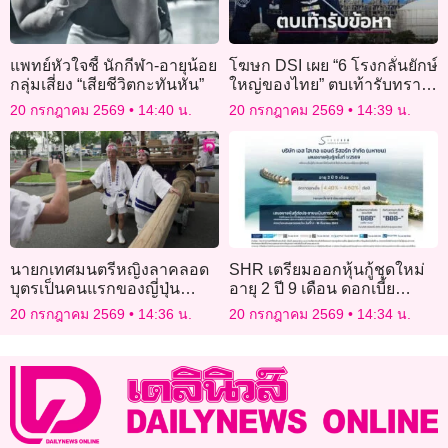
แพทย์หัวใจชี้ นักกีฬา-อายุน้อย
โฆษก DSI เผย “6 โรงกลั่นยักษ์
กลุ่มเสี่ยง “เสียชีวิตกะทันหัน”
ใหญ่ของไทย” ตบเท้ารับทราบ
ข้อกล่าวหาครบแล้ว
20 กรกฎาคม 2569
14:40 น.
20 กรกฎาคม 2569
14:39 น.
นายกเทศมนตรีหญิงลาคลอด
SHR เตรียมออกหุ้นกู้ชุดใหม่
บุตรเป็นคนแรกของญี่ปุ่น
อายุ 2 ปี 9 เดือน ดอกเบี้ย
ท่ามกลางเสียงวิจารณ์
[4.40% – 4.60%] ต่อปี คาด
20 กรกฎาคม 2569
14:36 น.
20 กรกฎาคม 2569
14:34 น.
เสนอขาย 14 – 16 กันยายน
2569