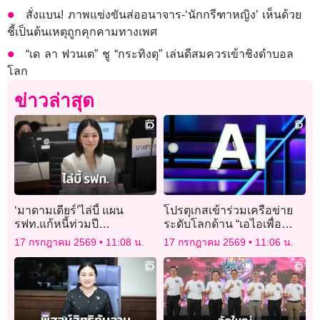
สั่งแบน! ภาพแข่งขันส่ออนาจาร-‘นักกรีฑาหญิง’ เห็นด้วย
ชี้เป็นต้นเหตุถูกคุกคามทางเพศ
“เด ลา ฟวนเต” ชู “กระทิงดุ” เล่นดีสมควรเข้าชิงดำบอล
โลก
ข่าวล่าสุด
‘มาดามเดียร์’ไล่บี้ แผน
โปรตุเกสเข้าร่วมเครือข่าย
รฟท.แก้หนี้ท่วมปี
ระดับโลกด้าน “เอไอเพื่อ
ละ 20,000 ล้านบาท – ซักปม
สุขภาพ” ประเทศแรกใน
17 กรกฎาคม 2569
11:08 น.
17 กรกฎาคม 2569
11:06 น.
สินทรัพย์ไม่ครบ–รายได้รั่ว
ยุโรป
ไหล