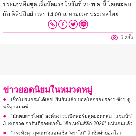
ประเภททีมชุด เริ่มนัดแรก ในวันที่ 20 พ.ค. นี้ โดยจะพบ
กับ ฟิลิปปินส์ เวลา 14.00 น. ตามเวลาประเทศไทย
5 ครั้ง
ข่าวยอดนิยมในหมวดหมู่
เช็กโปรแกรมได้เลย! ยืนยันแล้ว บอลโลกรอบรองฯ-ชิงฯ ดู
ฟรีทุกแมตช์
“นักตบสาวไทย” องค์ลง! ระเบิดฟอร์มสุดยอดถล่ม “แซมบ้า”
3 เซตรวด การันตีรอดตกชั้น “ศึกเนชันส์ลีก 2026” แน่นอนแล้ว
“กระทิงดุ” สุดแกร่งสอนเชิง “ตราไก่” ลิ่วชิงดำบอลโลก