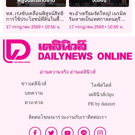
ทส. เร่งขับเคลื่อนพิสูจน์สิทธิ
ชะอำเตรียมจัดใหญ่! เนรมิต
การใช้ประโยชน์ที่ดินในพื้นที่
ริมหาดเป็นเทศกาลดนตรี
อุทยานแห่งชาติทับลาน
ระดับประเทศ 7-9 ส.ค.นี้ ชม
17 กรกฎาคม 2569
10:56 น.
17 กรกฎาคม 2569
10:50 น.
ฟรีตลอดงาน
อ่านความจริง อ่านเดลินิวส์
ข่าวเดลินิวส์
ไลฟ์สไตล์
บทความ
เดลินิวส์clips
ดวง-หวย
PR by dataxet
ติดต่อโฆษณา
ร่วมงานกับเรา
ติดต่อเรา