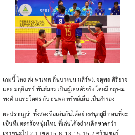
เกมนี้ ไทย ส่ง พรเทพ ถิ่นบางบน (เสิร์ฟ), จตุพล ศิริอาจ 
และ มฤคินทร์ พันธ์มกร เป็นผู้เล่นตัวจริง โดยมี กฤษณ
พงศ์ นนทะโคตร กับ ธนพล ทรัพย์เย็น เป็นสำรอง
ผลปรากฏว่า ทั้งสองทีมเล่นกันได้อย่างสนุกสูสี ก่อนที่จะ
เป็นทีมตะกร้อหนุ่มไทย ที่เล่นได้อย่างเด็ดขาดกว่า
เอาชนะไป 2-1 เซต 15-8, 13-15, 15-7 คว้าแชมป์