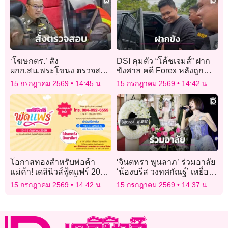
‘โฆษกตร.’ สั่ง
DSI คุมตัว “โค้ชเจมส์” ฝาก
ผกก.สน.พระโขนง ตรวจสอบ
ขังศาล คดี Forex หลังถูก
จราจรถือใบสั่งมุดหัวเข้ารถ
กล่าวหาชักชวนลงทุน
15 กรกฎาคม 2569
14:45 น.
15 กรกฎาคม 2569
14:42 น.
โอกาสทองสำหรับพ่อค้า
‘จินตหรา พูนลาภ’ ร่วมอาลัย
แม่ค้า! เดลินิวส์ฟู้ดแฟร์ 2026
‘น้องบรีส วงทศกัณฐ์’ เหยื่อ
เปิดจองบูธแล้ววันนี้
ไฟไหม้โรงเบียร์ลาดพร้าว ส่ง
15 กรกฎาคม 2569
14:42 น.
15 กรกฎาคม 2569
14:37 น.
ใจถึงครอบครัวผู้สูญเสีย