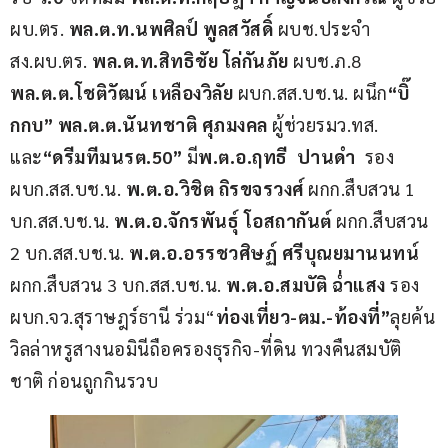
ผบ.ตร. 
พล.ต.ท.นพศิลป์ พูลสวัสดิ์
 ผบช.ประจำ 
สง.ผบ.ตร. 
พล.ต.ท.สิทธิชัย โล่กันภัย
 ผบช.ภ.8  
พล.ต.ต.โชติวัฒน์ เหลืองวิลัย
 ผบก.สส.บช.น. ผนึก
“บิ๊
กกบ” พล.ต.ต.นันทชาติ ศุภมงคล
 ผู้ช่วยรมว.ทส. 
และ
“ดรีมทีมนรต.50”
 มี
พ.ต.อ.ฤทธี  ปานดำ
  รอง 
ผบก.สส.บช.น. 
พ.ต.อ.วิชิต ถิรขจรวงศ์
 ผกก.สืบสวน 1 
บก.สส.บช.น. 
พ.ต.อ.จักรพันธุ์ โอสถากันต์
 ผกก.สืบสวน 
2 บก.สส.บช.น. 
พ.ต.อ.อรรชวศิษฏ์ ศรีบุณยมานนทน์
ผกก.สืบสวน 3 บก.สส.บช.น. 
พ.ต.อ.สมบัติ ฉ่ำแสง
 รอง 
ผบก.จว.สุราษฎร์ธานี ร่วม“
ท่องเที่ยว-ตม.-ท้องที่”
ลุยค้น
วิลล่าหรูสางนอมินีถือครองธุรกิจ-ที่ดิน ทวงคืนสมบัติ
ชาติ ก่อนถูกกินรวบ