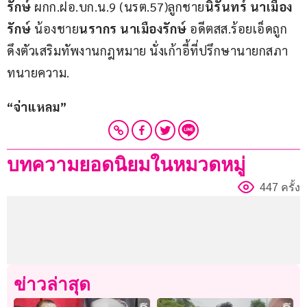
รักษ์
 ผกก.ฝอ.บก.น.9 (นรต.57)ลูกชาย
นิรันทร์ นาเมือง
รักษ์
 น้องชาย
นรากร นาเมืองรักษ์
 อดีตสส.ร้อยเอ็ดถูก
ดึงตัวเสริมทัพงานกฎหมาย นั่งเก้าอี้ที่ปรึกษานายกสภา
ทนายความ.
“จ่าแหลม”
บทความยอดนิยมในหมวดหมู่
447 ครั้ง
ข่าวล่าสุด