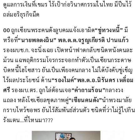
ดูแลการเงินที่เขมร ไร้เป้าก่อวินาศกรรมในไทย มีปืนไว้
ถล่มอริธุรกิจมืด
00 
ถูกเซียนพระคนดังลูบคมแจ้งเอาผิด
“ขู่ทวงหนี้”
 มี
หรือที่
“นายพลตงฉิน” พล.ต.ต.จรูญเกียรติ ปานแก้ว
รองผบช.ก. จะนิ่งเฉย เปิดหน้าฟาดกลับชนิดหนังคนละ
ม้วน แฉพฤติกรรมโจรกระจอกทำตัวเป็นเซียนกระดาษ 
บิดหนี้ไฮโซสาว ยันเป็นเพียงคนกลาง ไม่ได้บังคับขู่เข็ญ 
ไร้ผลประโยชน์ ด้าน
“รองไมค์”พล.ต.อ.นิรันดร เหลื่อม
ศรี
 รองผบ.ตร. ถูกไล่ต้อนเจอ
“คำถามร้อน”
กลางวง
แถลง หลังโซเซียลขุดภาพคู่
“เซียนคนดัง”
นำพวงมาลัย
กราบไหว้ขอพร ยันไร้สัมพันธ์ส่วนตัว ชนิดที่ว่าไม่รู้ไปกิน
รังแตน…ที่ไหนมา???