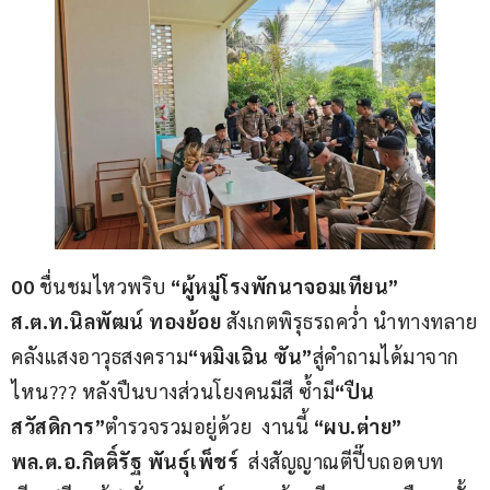
00 
ชื่นชมไหวพริบ 
“ผู้หมู่โรงพักนาจอมเทียน” 
ส.ต.ท.นิลพัฒน์ ทองย้อย
 สังเกตพิรุธรถคว่ำ นำทางทลาย
คลังแสงอาวุธสงคราม
“หมิงเฉิน ซัน”
สู่คำถามได้มาจาก
ไหน??? หลังปืนบางส่วนโยงคนมีสี ซ้ำมี
“ปืน
สวัสดิการ”
ตำรวจรวมอยู่ด้วย  งานนี้ 
“ผบ.ต่าย” 
พล.ต.อ.กิตติ์รัฐ พันธุ์เพ็ชร์
  ส่งสัญญาณตีปี๊บถอดบท