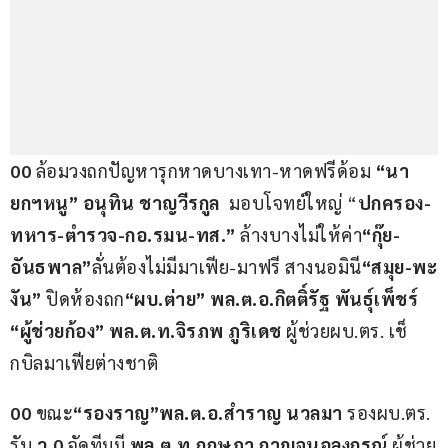
00 
ล้อมวงถกปัญหารุกหาดบางเทา-หาดฟรีด้อม 
“นา
ยกฯหนู” อนุทิน ชาญวีรกูล
  มอบโจทย์ใหญ่ “
ปกครอง-
ทหาร-ตำรวจ-กอ.รมน-ทส.”
 ล้างบางไม่ให้ค่า
“กุ๊ย-
อันธพาล”
ลั่นต้องไม่มีมาเฟีย-มาฟรี สางนอมินี
“สมุย-พะ
งัน”
 ปิดห้องถก
“ผบ.ต่าย” พล.ต.อ.กิตติ์รัฐ พันธุ์เพ็ชร์
“ผู้ช่วยก้อง” พล.ต.ท.จิรภพ ภูริเดช
 ผู้ช่วยผบ.ตร. เช็
กบิลมาเฟียต่างชาติ 
00
 ขณะ
“รองราญ”พล.ต.อ.สำราญ นวลมา
 รองผบ.ตร. 
รับ 
ว.0
 จัดทีมมี 
พล.ต.ท.กฤษฎา กาญจนอลงกรณ์
 ผู้ช่วย