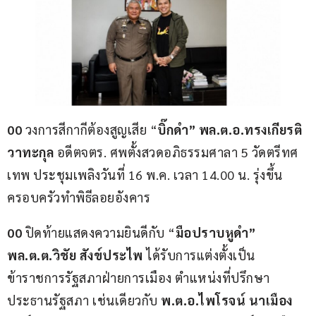
00
 วงการสีกากีต้องสูญเสีย “
บิ๊กดำ” พล.ต.อ.ทรงเกียรติ 
วาทะกุล
 อดีตจตร. ศพตั้งสวดอภิธรรมศาลา 5 วัดตรีทศ
เทพ ประชุมเพลิงวันที่ 16 พ.ค. เวลา 14.00 น. รุ่งขึ้น
ครอบครัวทำพิธีลอยอังคาร
00
 ปิดท้ายแสดงความยินดีกับ “
มือปราบหูดำ” 
พล.ต.ต.วิชัย สังข์ประไพ
 ได้รับการแต่งตั้งเป็น
ข้าราชการรัฐสภาฝ่ายการเมือง ตำแหน่งที่ปรึกษา
ประธานรัฐสภา เช่นเดียวกับ 
พ.ต.อ.ไพโรจน์ นาเมือง