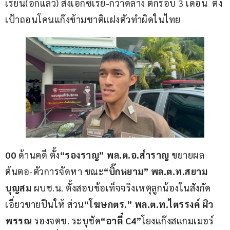
เรียน(อีกแล้ว) สั่งเอกซเรย์-กวาดล้าง ตีกรอบ 3 เดือน  ตั้ง
เป้าถอนโคนแก๊งข้ามชาติแฝงตัวทำผิดในไทย
00 
ด้านคดี ตั้ง
“รองราญ” พล.ต.อ.สำราญ
 ขยายผล
ต้นตอ-ตัวการจัดหา ขณะ
“บิ๊กหยาม” พล.ต.ท.สยาม 
บุญสม
 ผบช.น. ตั้งสอบข้อเท็จจริงเหตุลูกน้องในสังกัด
เอี่ยวขายปืนให้ ส่วน
“โฆษกตร.” พล.ต.ท.ไตรรงค์ ผิว
พรรณ
 รองจตช. ระบุชัด
“อาตี๋ C4”
โยงแก๊งสแกมเมอร์