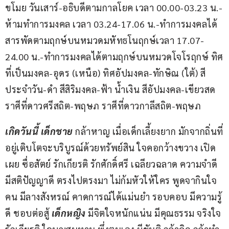
ขโมย วันเสาร์-อธิบดีตามกาลโยค เวลา 00.00-03.23 น.-
ห้ามทำการมงคล เวลา 03.24-17.06 น.-ทำการมงคลได้
สารพัดตามฤกษ์บนหมวดมหัทธโนฤกษ์เวลา 17.07-
24.00 น.-ทำการมงคลได้ตามฤกษ์บนหมวดโจโรฤกษ์ ทิศ
ที่เป็นมงคล-อุดร (เหนือ) ทิศอัปมงคล-ทักษิณ (ใต้) สี
ประจำวัน-ดำ สีสิริมงคล-ฟ้า น้ำเงิน สีอัปมงคล-เขียวสด 
ราศีที่ดาวศรีสถิต-พฤษภ ราศีที่ดาวกาลีสถิต-พฤษภ
เกิดวันนี้ เด็กชาย 
กล้าหาญ เมื่อเด็กเลี้ยงยาก มักจากถิ่นที่
อยู่เติบโตจะบริบูรณ์ด้วยทรัพย์สิน ใจคอกว้างขวาง เปิด
เผย ซื่อสัตย์ รักเกียรติ รักศักดิ์ศรี เฉลียวฉลาด ความจำดี 
มีสติปัญญาดี ตรงไปตรงมา ไม่ก้มหัวให้ใคร พูดจากินใจ
คน มีลางสังหรณ์ คาดการณ์ได้แม่นยำ รอบคอบ มีความรู้
ดี ชอบต่อสู้ 
เด็กหญิง
 มีจิตใจหนักแน่น มีคุณธรรม จริงใจ 