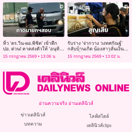
หิ้ว ‘ดร.วิน-ผอ.พิชิต’ เข้าตึก
รับร่าง ‘จ่ากวาง วงทศกัณฐ์’
ปอ. ด่วน! คาดส่งตัวให้ ‘อนุทิน-
กลับบ้านเกิด น้องสาวลั่นเงิน
ผบ.ตร.’ เค้นสอบปากคำด้วยตัว
หมื่นซื้อชีวิตพี่ไม่ได้ จี้ร้านรับ
15 กรกฎาคม 2569
13:06 น.
15 กรกฎาคม 2569
13:02 น.
เอง
ผิดชอบคดีถึงที่สุด
อ่านความจริง อ่านเดลินิวส์
ข่าวเดลินิวส์
ไลฟ์สไตล์
บทความ
เดลินิวส์clips