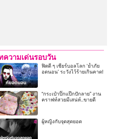
ทความเด่นรอบวัน
ฟิตดี ๆ เชียร์บอลโลก ‘ย้ำภัย
อดนอน’ ระวังไว้ร้ายเกินคาด!
“กระเป๋าปิ๊กแป๊กปักลาย” งาน
คราฟท์สวยมีเสน่ห์..ขายดี
ผู้หญิงกับจุดสุดยอด