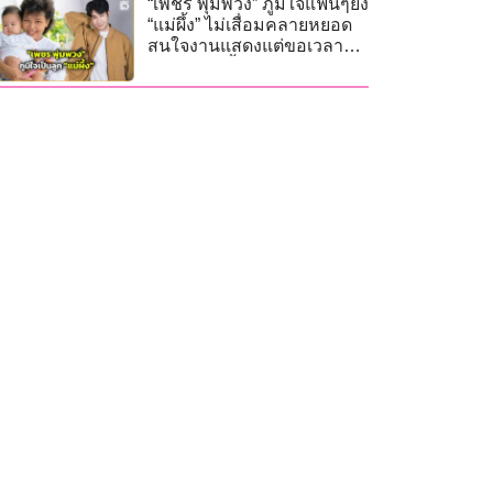
“เพชร พุ่มพวง” ภูมิใจแฟนๆยัง
“แม่ผึ้ง” ไม่เสื่อมคลายหยอด
สนใจงานแสดงแต่ขอเวลา
ฝึกฝนแอคติ้ง