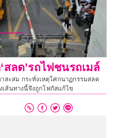
ัด‘สลด’รถไฟชนรถเมล์
ัญหาสะสม กระทั่งเหตุโศกนาฏกรรมสลด
งเส้นทางนี้จึงถูกโฟกัสแก้ไข