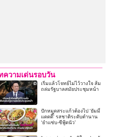
ทความเด่นรอบวัน
เริ่มแล้วโจทย์ไม่ไว้วางใจ ส้ม
ถล่มรัฐบาลสมัยประชุมหน้า
ปักหมุดสระแก้วต้องไป ‘ยัมมี่
แดดดี๊’ รสชาติระดับตำนาน
‘ยำแซ่บ-ซีฟู้ดนัว’