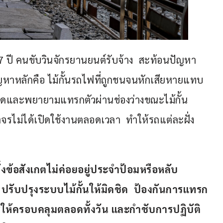
7 ปี คนขับวินจักรยานยนต์รับจ้าง  สะท้อนปัญหา
หาหลักคือ ไม้กั้นรถไฟที่ถูกชนจนหักเสียหายแทบ
หยุดและพยายามแทรกตัวผ่านช่องว่างขณะไม้กั้น
ม่ได้เปิดใช้งานตลอดเวลา  ทำให้รถแต่ละฝั่ง
้งข้อสังเกตไม่ค่อยอยู่ประจำป้อมหรือหลับ
 ปรับปรุงระบบไม้กั้นให้มิดชิด  ป้องกันการแทรก
ให้ครอบคลุมตลอดทั้งวัน และกำชับการปฏิบัติ