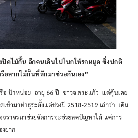
งปิดไม้กั้น อีกคนเดินไปโบกให้รถหยุด ซึ่งปกติ
หรือลากไม้กั้นที่หักมาช่วยกันเอง”
 ป้าหน่อย  อายุ 66 ปี  ชาวจ.สระแก้ว  แต่คุ้นเคย
สเข้ามาทำธุระตั้งแต่ช่วงปี 2518-2519 เล่าว่า  เดิม
วจจราจรมาช่วยจัดการจะช่วยลดปัญหาได้ แต่การ
่องยาก 