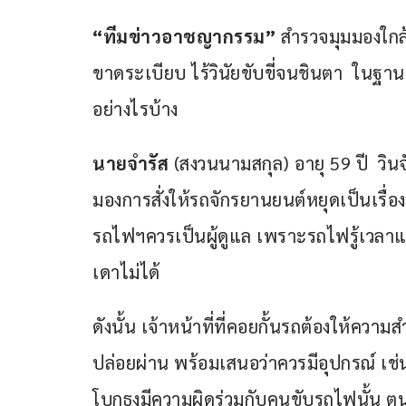
“ทีมข่าวอาชญากรรม”
 สำรวจมุมมองใกล้
ขาดระเบียบ ไร้วินัยขับขี่จนชินตา  ในฐาน
อย่างไรบ้าง
นายจำรัส
 (สงวนนามสกุล) อายุ 59 ปี  วินจ
มองการสั่งให้รถจักรยานยนต์หยุดเป็นเรื
รถไฟฯควรเป็นผู้ดูแล เพราะรถไฟรู้เวลาแน่ช
เดาไม่ได้ 
ดังนั้น เจ้าหน้าที่ที่คอยกั้นรถต้องให้ควา
ปล่อยผ่าน พร้อมเสนอว่าควรมีอุปกรณ์ เช่น
โบกธงมีความผิดร่วมกับคนขับรถไฟนั้น ต