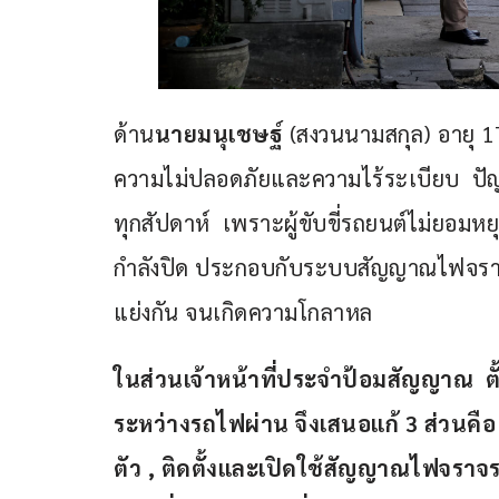
ด้าน
นายมนุเชษฐ์
 (สงวนนามสกุล) อายุ 1
ความไม่ปลอดภัยและความไร้ระเบียบ  ปัญ
ทุกสัปดาห์  เพราะผู้ขับขี่รถยนต์ไม่ยอม
กำลังปิด ประกอบกับระบบสัญญาณไฟจราจรไ
แย่งกัน จนเกิดความโกลาหล
ในส่วนเจ้าหน้าที่ประจำป้อมสัญญาณ  ตั
ระหว่างรถไฟผ่าน จึงเสนอแก้ 3 ส่วนคือ
ตัว 
, ติดตั้งและเปิดใช้สัญญาณไฟจราจร