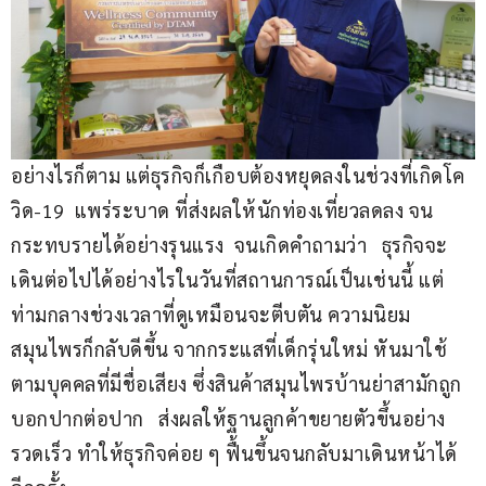
อย่างไรก็ตาม แต่ธุรกิจก็เกือบต้องหยุดลงในช่วงที่เกิดโค
วิด-19  แพร่ระบาด ที่ส่งผลให้นักท่องเที่ยวลดลง จน
กระทบรายได้อย่างรุนแรง  จนเกิดคำถามว่า   ธุรกิจจะ
เดินต่อไปได้อย่างไรในวันที่สถานการณ์เป็นเช่นนี้ แต่
ท่ามกลางช่วงเวลาที่ดูเหมือนจะตีบตัน ความนิยม
สมุนไพรก็กลับดีขึ้น จากกระแสที่เด็กรุ่นใหม่ หันมาใช้
ตามบุคคลที่มีชื่อเสียง ซึ่งสินค้าสมุนไพรบ้านย่าสามักถูก
บอกปากต่อปาก   ส่งผลให้ฐานลูกค้าขยายตัวขึ้นอย่าง
รวดเร็ว ทำให้ธุรกิจค่อย ๆ ฟื้นขึ้นจนกลับมาเดินหน้าได้