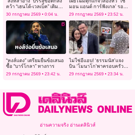
“สิงห์สำอาง” บรรลุข้อตกลง
เผยโฉมตุ๊กแกจิ๋วสองหัว ‘ไซ
คว้า “เฮนโด้-เวลเบ็ค” เติม
มอน แอนด์ การ์ฟังเกล’ รอด
ความเก๋า
ชีวิตครบ 1 เดือน
30 กรกฎาคม 2569
0:04 น.
29 กรกฎาคม 2569
23:52 น.
“หงส์แดง” เตรียมยื่นข้อเสนอ
ไม่ใช่อีแอบ! ‘ธรรมนัส’แจง
ซื้อ “บาร์โกลา” ทางการ
บิน ‘โมนาโก’พาครอบครัว
พักผ่อน ปัดพบ ‘ทักษิณ #ไม่มี
29 กรกฎาคม 2569
23:42 น.
29 กรกฎาคม 2569
23:34 น.
ปฏิญญาMonaco
อ่านความจริง อ่านเดลินิวส์