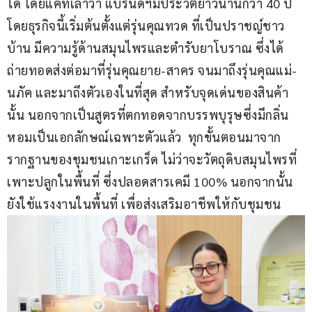
ได้ โดยแคทเล่าว่า แบรนดืฯมีประวัติยาวนานกว่า 40 ปี 
โดยธุรกิจนี้เริ่มต้นตั้งแต่รุ่นคุณทวด ที่เป็นปราชญ์ชาว
บ้าน มีความรู้ด้านสมุนไพรและตำรับยาโบราณ ซึ่งได้
ถ่ายทอดส่งต่อมาที่รุ่นคุณยาย-สาคร จนมาถึงรุ่นคุณแม่-
นภัค และมาถึงตัวเองในที่สุด สำหรับจุดเด่นของสินค้า
นั้น นอกจากเป็นสูตรที่ตกทอดจากบรรพบุรุษซึ่งมีกลิ่น
หอมเป็นเอกลักษณ์เฉพาะตัวแล้ว  ทุกขั้นตอนมาจาก
รากฐานของชุมชนเกาะเกร็ด ไม่ว่าจะวัตถุดิบสมุนไพรที่
เพาะปลูกในพื้นที่ ซึ่งปลอดสารเคมี 100% นอกจากนั้น
ยังใช้แรงงานในพื้นที่ เพื่อส่งเสริมอาชีพให้กับชุมชน