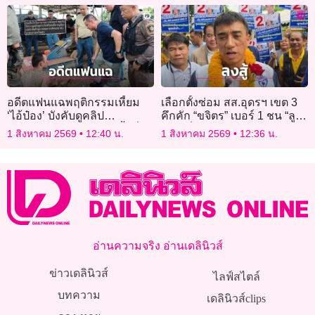
อดีตแฟนแฉพฤติกรรมเหี้ยม
เลือกตั้งซ่อม สส.อุดรฯ เขต 3
‘ไอ้ป๋อง’ บังคับดูคลิป
คึกคัก “ขจิตร” เบอร์ 1 ชน “ลูก
ฆาตกรรม-ขุดหลุมขู่ฝังทั้งเป็น
เขยหรั่ง” ภูมิใจไทย เบอร์ 2
1 สิงหาคม 2569
12:40 น.
1 สิงหาคม 2569
12:36 น.
อ่านความจริง อ่านเดลินิวส์
ข่าวเดลินิวส์
ไลฟ์สไตล์
บทความ
เดลินิวส์clips