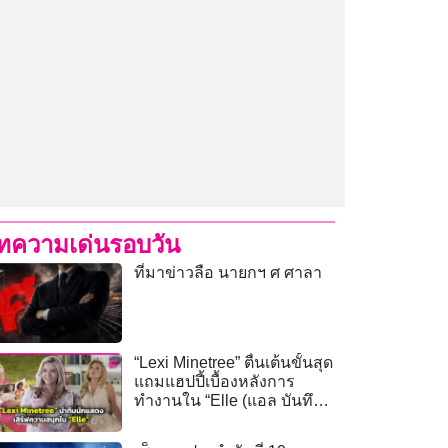
ทความเด่นรอบวัน
ที่มาข่าวลือ นายกฯ ศ ศาลา
“Lexi Minetree” ตื่นเต้นขั้นสุด
แถมแฮปปี้เบื้องหลังการ
ทำงานใน “Elle (แอล บันทึก
วัยทีน)”