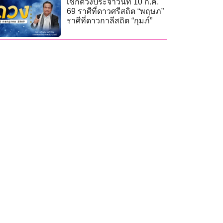
เช็กดวงประจำวันที่ 10 ก.ค.
69 ราศีที่ดาวศรีสถิต “พฤษภ”
ราศีที่ดาวกาลีสถิต “กุมภ์”