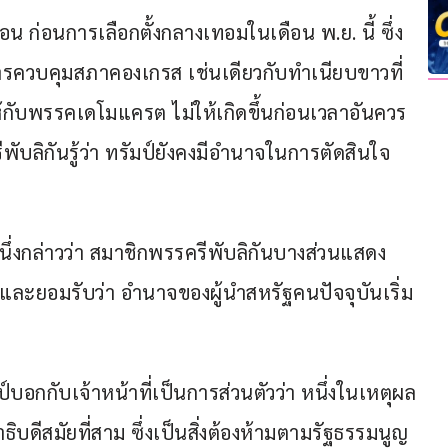
ดือน ก่อนการเลือกตั้งกลางเทอมในเดือน พ.ย. นี้ ซึ่ง
รควบคุมสภาคองเกรส เช่นเดียวกับทำเนียบขาวที่
้กับพรรคเดโมแครต ไม่ให้เกิดขึ้นก่อนเวลาอันควร 
ับลิกันรู้ว่า ทรัมป์ยังคงมีอำนาจในการตัดสินใจ
ึ่งกล่าวว่า สมาชิกพรรครีพับลิกันบางส่วนแสดง
 และยอมรับว่า อำนาจของผู้นำสหรัฐคนปัจจุบันเริ่ม
มป์บอกกับเจ้าหน้าที่เป็นการส่วนตัวว่า หนึ่งในเหตุผล
ิบดีสมัยที่สาม ซึ่งเป็นสิ่งต้องห้ามตามรัฐธรรมนูญ