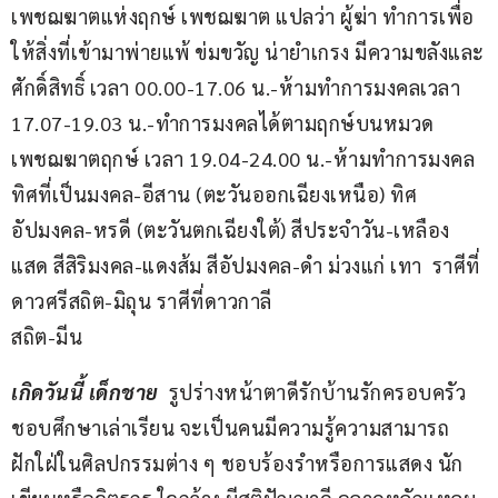
เพชฌฆาตแห่งฤกษ์ เพชฌฆาต แปลว่า ผู้ฆ่า ทำการเพื่อ
ให้สิ่งที่เข้ามาพ่ายแพ้ ข่มขวัญ น่ายำเกรง มีความขลังและ
ศักดิ์สิทธิ์ เวลา 00.00-17.06 น.-ห้ามทำการมงคลเวลา 
17.07-19.03 น.-ทำการมงคลได้ตามฤกษ์บนหมวด
เพชฌฆาตฤกษ์ เวลา 19.04-24.00 น.-ห้ามทำการมงคล
ทิศที่เป็นมงคล-อีสาน (ตะวันออกเฉียงเหนือ) ทิศ
อัปมงคล-หรดี (ตะวันตกเฉียงใต้) สีประจำวัน-เหลือง 
แสด สีสิริมงคล-แดงส้ม สีอัปมงคล-ดำ ม่วงแก่ เทา  ราศีที่
ดาวศรีสถิต-มิถุน ราศีที่ดาวกาลี
สถิต-มีน
เกิดวันนี้ เด็กชาย
  รูปร่างหน้าตาดีรักบ้านรักครอบครัว 
ชอบศึกษาเล่าเรียน จะเป็นคนมีความรู้ความสามารถ 
ฝักใฝ่ในศิลปกรรมต่าง ๆ ชอบร้องรำหรือการแสดง นัก