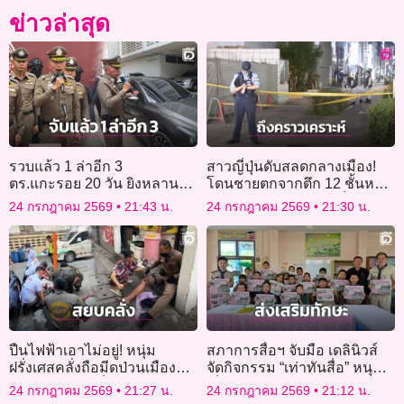
ข่าวล่าสุด
รวบแล้ว 1 ล่าอีก 3
สาวญี่ปุ่นดับสลดกลางเมือง!
ตร.แกะรอย 20 วัน ยิงหลาน
โดนชายตกจากตึก 12 ชั้นหล่น
อดีตนายกอ้อมน้อย คาใจปม
ทับร่างพอดีขณะเดินเที่ยวกับ
24 กรกฎาคม 2569
21:43 น.
24 กรกฎาคม 2569
21:30 น.
แค้นต่างสถาบัน
เพื่อน
ปืนไฟฟ้าเอาไม่อยู่! หนุ่ม
สภาการสื่อฯ จับมือ เดลินิวส์
ฝรั่งเศสคลั่งถือมีดป่วนเมือง
จัดกิจกรรม “เท่าทันสื่อ” หนุน
ฟันขาตร.บาดเจ็บ ก่อนโดนยิง
เด็กคิดวิเคราะห์ รู้ทันมิจฉาชีพ
24 กรกฎาคม 2569
21:27 น.
24 กรกฎาคม 2569
21:12 น.
สกัดรวบตัว
ส่งเสริมการอ่านเขียน