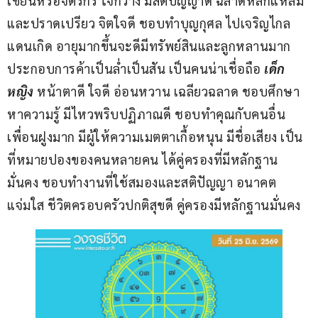
เขียนหรือจิตรกร ใจกว้าง มีสติปัญญาดี ฉลาดหลักแหลม
และปราดเปรียว จิตใจดี ชอบทำบุญกุศล ไปเจริญไกล
แดนเกิด อายุมากขึ้นจะดีมีทรัพย์สินและลูกหลานมาก 
ประกอบการค้าเป็นล่ำเป็นสัน เป็นคนน่าเชื่อถือ 
เด็ก
หญิง
 หน้าตาดี ใจดี อ่อนหวาน เฉลียวฉลาด ชอบศึกษา
หาความรู้ มีไหวพริบปฏิภาณดี ชอบทำคุณกับคนอื่น 
เพื่อนฝูงมาก มีผู้ให้ความเมตตาเกื้อหนุน มีชื่อเสียง เป็น
ที่หมายปองของคนหลายคน ได้คู่ครองที่มีหลักฐาน
มั่นคง ชอบทำงานที่ใช้สมองและสติปัญญา อนาคต
แจ่มใส ชีวิตครอบครัวปกติสุขดี คู่ครองมีหลักฐานมั่นคง