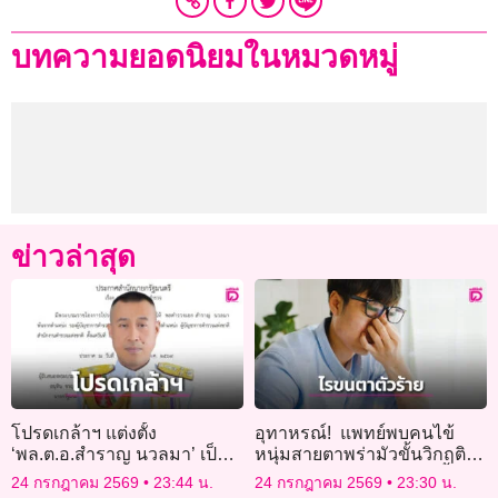
บทความยอดนิยมในหมวดหมู่
ข่าวล่าสุด
โปรดเกล้าฯ แต่งตั้ง
อุทาหรณ์! แพทย์พบคนไข้
‘พล.ต.อ.สำราญ นวลมา’ เป็น
หนุ่มสายตาพร่ามัวขั้นวิกฤติ
ผบ.ตร. มีผล 1 ต.ค.
เหตุจากพฤติกรรมชอบขยี้ตา
24 กรกฎาคม 2569
23:44 น.
24 กรกฎาคม 2569
23:30 น.
และไม่รักษาความสะอาด