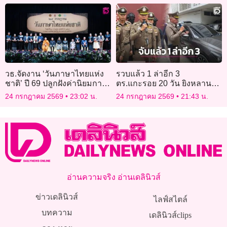
วธ.จัดงาน ‘วันภาษาไทยแห่ง
รวบแล้ว 1 ล่าอีก 3
ชาติ’ ปี 69 ปลูกฝังค่านิยมการ
ตร.แกะรอย 20 วัน ยิงหลาน
ใช้ภาษาไทยให้ถูกต้องเหมาะ
อดีตนายกอ้อมน้อย คาใจปม
24 กรกฎาคม 2569
23:02 น.
24 กรกฎาคม 2569
21:43 น.
สม
แค้นต่างสถาบัน
อ่านความจริง อ่านเดลินิวส์
ข่าวเดลินิวส์
ไลฟ์สไตล์
บทความ
เดลินิวส์clips