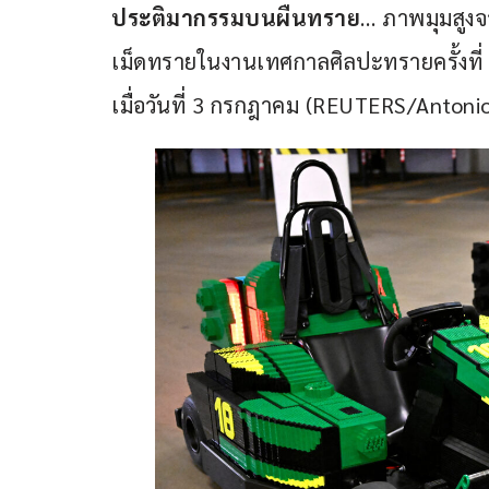
ประติมากรรมบนผืนทราย
… ภาพมุมสูง
เม็ดทรายในงานเทศกาลศิลปะทรายครั้งที่
เมื่อวันที่ 3 กรกฎาคม (REUTERS/Antoni