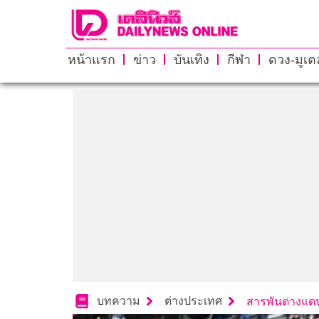
หน้าแรก
ข่าว
บันเทิง
กีฬา
ดวง-มูเตล
บทความ
ต่างประเทศ
สารพันต่างแด