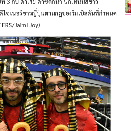
ี่ 3 กับ ดาเรีย คาซัตกินา นักเทนนิสชาว
ไซเนอร์ชาวญี่ปุ่นตามกฎของวิมเบิลดันที่กำหนด
UTERS/Jaimi Joy)