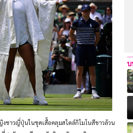
บ
ชาวญี่ปุ่นในชุดเสื้อคลุมสไตล์กิโมโนสีขาวล้วน 