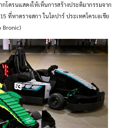
จากโดรนแสดงให้เห็นการสร้างประติมากรรมจาก
 15 ที่หาดราจสกา ในโลปาร์ ประเทศโครเอเชีย 
o Bronic)