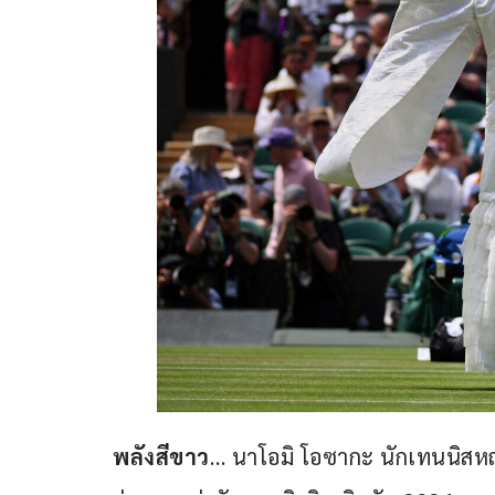
พลังสีขาว
… นาโอมิ โอซากะ นักเทนนิสหญิง