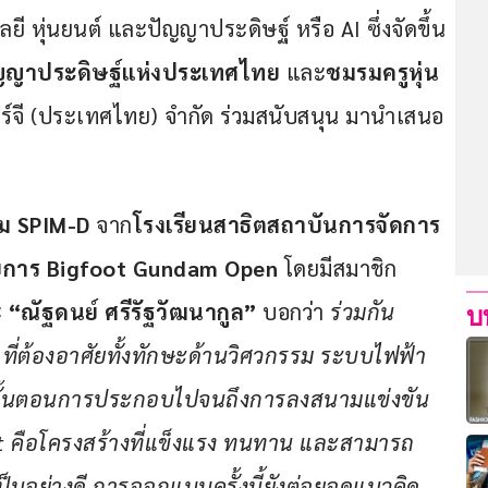
ยี หุ่นยนต์ และปัญญาประดิษฐ์ หรือ AI ซึ่งจัดขึ้น
ัญญาประดิษฐ์แห่งประเทศไทย
 และ
ชมรมครูหุ่น
อร์จี (ประเทศไทย) จำกัด ร่วมสนับสนุน มานำเสนอ
ม 
SPIM-D
 จาก
โรงเรียนสาธิตสถาบันการจัดการ
ยการ 
Bigfoot Gundam Open 
โดยมีสมาชิก
 
“ณัฐดนย์ ศรีรัฐวัฒนากูล”
 บอกว่า 
ร่วมกัน
บ
ี่ต้องอาศัยทั้งทักษะด้านวิศวกรรม ระบบไฟฟ้า 
่ขั้นตอนการประกอบไปจนถึงการลงสนามแข่งขัน
ot คือโครงสร้างที่แข็งแรง ทนทาน และสามารถ
ป็นอย่างดี การออกแบบครั้งนี้ยังต่อยอดแนวคิด