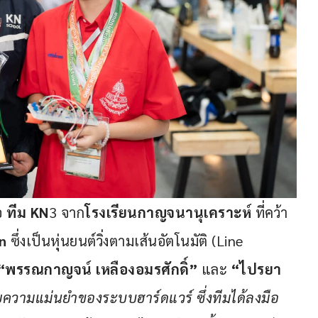
อ 
ทีม KN
3 จาก
โรงเรียนกาญจนานุเคราะห์
 ที่คว้า
n
 ซึ่งเป็นหุ่นยนต์วิ่งตามเส้นอัตโนมัติ (Line 
“พรรณกาญจน์ เหลืองอมรศักดิ์”
 และ 
“ไปรยา 
ัยความแม่นยำของระบบฮาร์ดแวร์ ซึ่งทีมได้ลงมือ