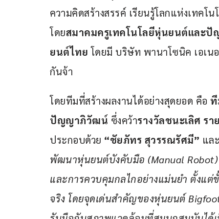
ความคิดสร้างสรรค์ เรียนรู้โลกแห่งเทคโนโล
โดย
สมาคมครูเทคโนโลยีหุ่นยนต์และป
ยนต์ไทย
 โดยมี บริษัท พานาโซนิค เอเน
กันจ้า
โดยทีมที่สร้างผลงานได้อย่างสุดยอด คือ 
ที
ปัญญาภิวัฒน์
 ซึ่งคว้า
รางวัลชนะเลิศ รา
ประกอบด้วย 
“ชัยภัทร สุวรรณรัศมี” 
และ
พัฒนาหุ่นยนต์บังคับมือ (
Manual Robot) ท
และการควบคุมกลไกอย่างแม่นยำ ตั้งแต
จริง โดยจุดเด่นสำคัญของหุ่นยนต์ Bigfo
รับมือกับสภาพแวดล้อมที่สมบุกสมบันได้เ