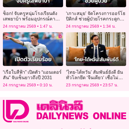
ช็อก! จับครูหนุ่มโรงเรียนดัง
‘เกาะสมุย’ จัดโครงการออร์โธ
เสพยาบ้า พร้อมอุปกรณ์คา
ปิดิกส์ ช่วยผู้ป่วยโรคกระดูก
กระเป๋ากางเกง
และข้อ
24 กรกฎาคม 2569
1:47 น.
24 กรกฎาคม 2569
1:34 น.
“เรือใบสีฟ้า” เปิดตัว “แอนเดอร์
‘ไทย-ไต้หวัน’ สัมพันธ์ยังดี ยัน
สัน” จับเซ็นยาวถึงปี 2031
ทั่วโลกยึด ‘จีนเดียว’ เชื่อไม่
กระทบฟรีวีซ่า
24 กรกฎาคม 2569
0:10 น.
23 กรกฎาคม 2569
23:57 น.