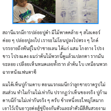
สถานีแรกมีการปล่อยปูดำ มีไม้พาดคล้าย ๆ สไลเดอร์
ค่อย ๆ ปล่อยปูลงไป เราจะไม่โยนปูลงไปตรง ๆ ไกด์
บรรยายถึงพันธุ์ในป่าชายเลน ได้แก่ แสม โกงกาง โปรง
ขาว โปรงแดง ผมว่าต้นไม้พวกนี้ดูแล้วแปลกตา รากมัน
จะลอย เปลือยเห็นหมดเลยทั้งราก ลำต้น ใบ เหมือนพวก
ฉากหนังแฟนตาซี
ผมได้เห็นปูก้ามดาบ ตอนแรกผมนึกว่าลูกชายวาดรูปไม่
สมส่วน ทำไมก้ามไม่เท่ากัน ปรากฏว่าเห็นของจริง ปูก้าม
ดาบมีก้ามไม่เท่ากันจริง ๆ ครับ ข้างหนึ่งจะใหญ่โตมาก
เอาไว้เป็นอาวุธต่อสู้ขู่ป้องกันตัวและลำตัวมีสีสันสวยงาม 