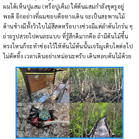
ผมได้เห็นปูแสม (หรือปูเค็ม) ใต้ต้นแสมกำลังขุดรูอยู่
พอดี อีกอย่างที่ผมชอบคือทางเดิน จะเป็นสะพานไม้ 
ด้านข้างมีทั้งวิวใบไม้สีสดหรือบางช่วงมีแต่ลำต้นโกร๋น ๆ 
ถ่ายรูปสวยไปคนละแบบ ที่รู้สึกดีมากคือ ถ้ามีต้นไม้ขึ้น
ตรงไหนก็จะทำช่องไว้ให้ต้นไม้ต้นนั้นเจริญเติบโตต่อไป 
ไม่ตัดทิ้ง เวลาเดินอย่าเหม่อนะครับ เดินหลบต้นไม้ด้วย