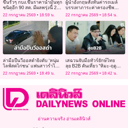
ขึ้นรัวๆ กบง.ขึ้นราคาน้ำมันทุก
ผู้นำอังกฤษสั่งหั่นค่ารถเมล์
ชนิดอีก 90 สต. มีผลพรุ่งนี้ 2
บรรเทาภาระค่าครองชีพ
วันขึ้นแล้ว 1.75 บ.
ประชาชน
22 กรกฎาคม 2569
18:59 น.
22 กรกฎาคม 2569
18:54 น.
ล่ามือปืนวีออสดำยิงดับ ‘หนุ่ม
เสฉวนจับมือทัวร์ยักษ์ไทย
ไลฟ์สดไก่ชน’ แฟนสาวร่ำไห้
ลุย B2B ดันเที่ยว “หิมะ-ฤดู
ใจจะขาด เผยวางแผนแต่งงาน
หนาว”
22 กรกฎาคม 2569
18:49 น.
22 กรกฎาคม 2569
18:42 น.
ปีหน้า!
อ่านความจริง อ่านเดลินิวส์