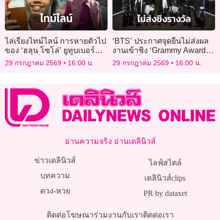
ไล่เรียงไทม์ไลน์ การหายตัวไป
‘BTS’ ประกาศจุดยืนไม่ส่งผล
ของ ‘ฮลุน โซโล่’ ยูทูบเบอร์
งานเข้าชิง ‘Grammy Awards
สายท่องเที่ยว
2027’ เชื่อดนตรีไม่ถูกแบ่งแยก
29 กรกฎาคม 2569
16:00 น.
29 กรกฎาคม 2569
16:00 น.
ด้วยภูมิภาค-ภาษา
อ่านความจริง อ่านเดลินิวส์
ข่าวเดลินิวส์
ไลฟ์สไตล์
บทความ
เดลินิวส์clips
ดวง-หวย
PR by dataxet
ติดต่อโฆษณา
ร่วมงานกับเรา
ติดต่อเรา