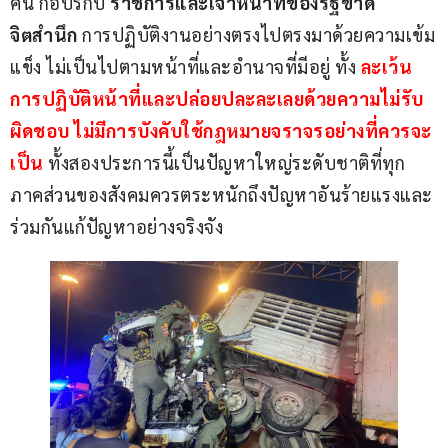
คน กอปรกับ
 ราชการและเจ้าหน้าที่ของรัฐขาด
จิตสำนึก
 การปฏิบัติงานอย่างตรงไปตรงมาด้วยความเข้ม
แข็ง ไม่เป็นไปตามหน้าที่และอำนาจที่มีอยู่​ ทั้ง 
ละเว้น
การปฏิบัติหน้าที่และปล่อยปละละเลยด้วยความไม่รับ
ผิดชอบ ไม่มีการบังคับใช้กฎหมายจราจรอย่างที่ควรจะ
เป็น
 ทั้งสองประการนี้เป็นปัญหาใหญ่ระดับชาติที่ทุก
ภาค​ส่วน​ของสังคม​ควรตระหนักถึงปัญหาอันร้ายแรงและ
ร่วมกันแก้ปัญหาอย่างจริงจัง