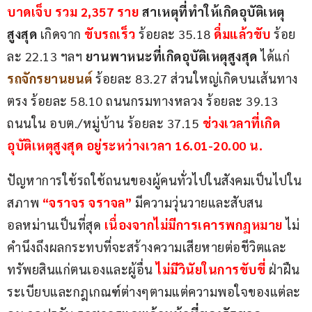
บาดเจ็บ รวม 2,357 ราย
​ 
สาเหตุที่ทำให้เกิดอุบัติเหตุ
สูงสุด
 เกิดจาก 
ขับรถเร็ว
 ร้อยละ 35.18 
ดื่มแล้วขับ 
ร้อย
ละ 22.13 ฯลฯ 
ยานพาหนะที่เกิดอุบัติเหตุสูงสุด
 ได้แก่ 
รถจักรยานยนต์
 ร้อยละ 83.27 ส่วนใหญ่เกิดบนเส้นทาง
ตรง ร้อยละ 58.10 ถนนกรมทางหลวง ร้อยละ 39.13 
ถนนใน อบต./หมู่บ้าน ร้อยละ 37.15
 ช่วงเวลาที่เกิด
อุบัติเหตุสูงสุด​ ​อยู่ระหว่างเวลา 16.01-20.00 น.
ปัญหาการใช้รถใช้ถนนของผู้คนทั่วไปในสังคมเป็นไปใน
สภาพ
​ “จราจร​ จราจล” 
มีความวุ่นวายและสับสน
อลหม่านเป็นที่สุด​ 
เนื่องจากไม่มีการเคารพกฎหมาย
​ ไม่
คำนึงถึงผลกระทบที่จะสร้างความเสียหายต่อชีวิตและ
ทรัพยสินแก่ตนเองและผู้อื่น​ 
ไม่มีวินัย​ในการขับขี่
 ฝ่าฝืน
ระเบียบและกฎเกณฑ์ต่างๆ​ตามแต่ความพอใจของแต่ละ