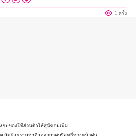
1 ครั้ง
งหอบของใช้ส่วนตัวให้สุนัขดมเพิ่ม
ัต สัมผัสธรรมชาติสูดอากาศบริสุทธิ์ช่วงหน้าฝน