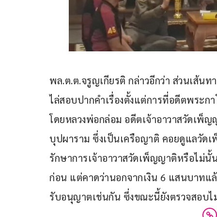
พล.ต.ต.จรูญเกียรติ กล่าวอีกว่า ส่วนเส้น
ไล่สอบปากคำเรื่องตั้งแต่การที่อดีตพระก
โดยหลวงพ่อกล่อม อดีตเจ้าอาวาสวัดเพ็ญ
บุปผาราม ซึ่งเป็นเครือญาติ คอยดูแลวัดเพ
รักษาการเจ้าอาวาสวัดเพ็ญญาติหรือไม่น
ก่อน แต่คาดว่านอกจากเงิน 6 แสนบาทแล้ว ยั
รับอนุญาตเช่นกัน ซึ่งขณะนี้ยังตรวจสอบไม