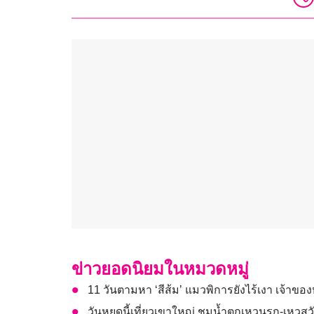
ข่าวยอดนิยมในหมวดหมู่
11 วันตามหา ‘สีส้ม’ แมวพิการยังไร้เงา เจ้าขอ
วันหยุดนี้เที่ยวเขาใหญ่ ชมน้ำตกเหวนรก-เหวสุว