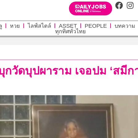
ู
หวย
ไลฟ์สไตล์
ASSET
PEOPLE
บทความ
ทุกทิศทั่วไทย
.บุกวัดบุปผาราม เจอปม ‘สมีกา