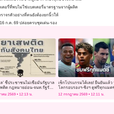
ตอรี่ที่พบไม่ใช่แบตเตอรี่มาตรฐานจากผู้ผลิต
ราจรตัวอย่างที่คนยังต้องยกนิ้วให้
 16 ก.ค. 69 ปล่อยครบชุดเด่น-รอง
พล’ ชี้ประชาชนไม่เชื่อมั่นรัฐบาล
เช็กโปรแกรมได้เลย! ยืนยันแล้ว
สพติด กฎหมายอ่อน-จนท.รัฐรับ
โลกรอบรองฯ-ชิงฯ ดูฟรีทุกแมตช
ยชน์
ฎาคม 2569
12:13 น.
12 กรกฎาคม 2569
12:11 น.