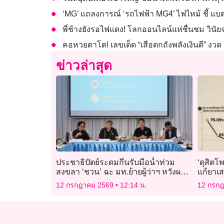
‘MG’ แถลงการณ์ ‘รถไฟฟ้า MG4’ ไฟไหม้ ชี้ แบตเ
พี่ช้างยังรอไฟแดง! โลกออนไลน์แห่ชื่นชม วินัยจ
คอหวยตาโต! เลขเด็ด “เสือตกถังพลังเงินดี” งวด
ข่าวล่าสุด
ประชาธิปัตย์ระดมกึ๋นรับมือน้ำท่วม
‘ดุสิตโ
สงขลา ‘ชวน’ ฉะ มท.ย้ายผู้ว่าฯ หวังผล
แก้ยาเ
การเมือง
ผลประโ
12 กรกฎาคม 2569
12:14 น.
12 กรก