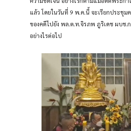
ความชัดเจน อย่างไรก็ตามแม้อดีตพระกาโต
แล้ว โดยในวันที่ 9 พ.ค.นี้ จะเรียกปร
ของคดีไปยัง พล.ต.ท.จิรภพ ภูริเดช ผบช.
อย่างไรต่อไป