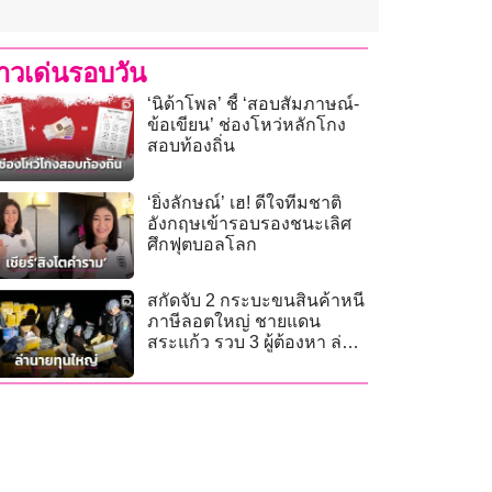
่าวเด่นรอบวัน
‘นิด้าโพล’ ชี้ ‘สอบสัมภาษณ์-
ข้อเขียน’ ช่องโหว่หลักโกง
สอบท้องถิ่น
‘ยิ่งลักษณ์’ เฮ! ดีใจทีมชาติ
อังกฤษเข้ารอบรองชนะเลิศ
ศึกฟุตบอลโลก
สกัดจับ 2 กระบะขนสินค้าหนี
ภาษีลอตใหญ่ ชายแดน
สระแก้ว รวบ 3 ผู้ต้องหา ล่า
นายทุนใหญ่