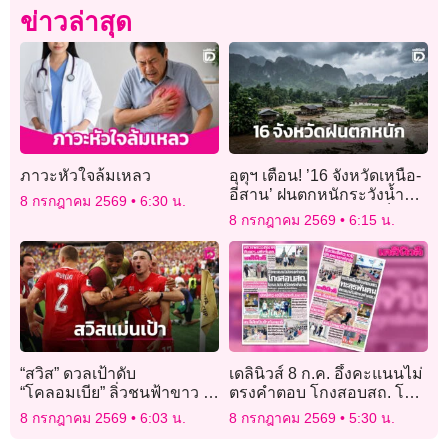
ข่าวล่าสุด
ภาวะหัวใจล้มเหลว
อุตุฯ เตือน! ’16 จังหวัดเหนือ-
อีสาน’ ฝนตกหนักระวังน้ำ
8 กรกฎาคม 2569
6:30 น.
ท่วมฉับพลัน กทม. ตกเล็ก
8 กรกฎาคม 2569
6:15 น.
น้อย 20%
“สวิส” ดวลเป้าดับ
เดลินิวส์ 8 ก.ค. อึ้งคะแนนไม่
“โคลอมเบีย” ลิ่วชนฟ้าขาว 8
ตรงคำตอบ โกงสอบสถ. โยน
ทีมสุดท้ายบอลโลก
ปปช.เชือด5พันคน
8 กรกฎาคม 2569
6:03 น.
8 กรกฎาคม 2569
5:30 น.