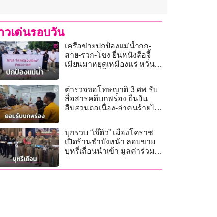
่าวเด่นรอบวัน
เครือข่ายปกป้องแม่น้ำกก-
สาย-รวก-โขง ยื่นหนังสือจี้
เมียนมาหยุดเหมืองแร่ หวั่น
สารพิษปนเปื้อนข้ามแดน
ตำรวจขอโทษญาติ 3 ศพ รับ
สื่อสารคดีบกพร่อง ยืนยัน
สืบสวนต่อเนื่อง-ล่าคนร้ายไม่
เคยหยุด
บุกรวบ “เจ๊ติ๋ว” เมืองโคราช
เปิดร้านชำบังหน้า ลอบขาย
บุหรี่เถื่อนนำเข้า มูลค่าร่วม 7
ล้าน!