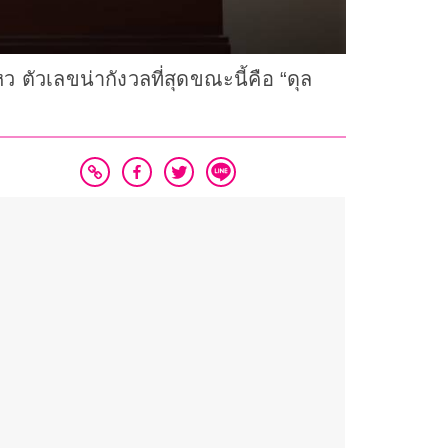
ัวเลขน่ากังวลที่สุดขณะนี้คือ “ดุล