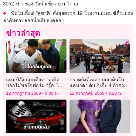
3052 ปากช่อง-วังน้ำเขียว ยามวิกาล
ฟันไม่เลี้ยง! “สุชาติ” สั่งลุยตรวจ 19 โรงงานอมตะซิตี้ระยอง
ล่าต้นตอปล่อยน้ำเสียลงคลอง
ข่าวล่าสุด
แคมป์อังกฤษเดือด! “ทูเคิล”
กราดยิงที่เทศกาลลาตินใน
บอกไม่พอใจฟอร์ม-“จู๊ด” โต้
แคนาดา ดับ 2 เจ็บ 4 ตำรวจ
กลับคงไม่รู้ว่าการเล่นใน
เร่งล่าตัวมือปืน
12 กรกฎาคม 2569
9:39 น.
12 กรกฎาคม 2569
9:28 น.
สภาพแบบนี้มันเป็นยังไง