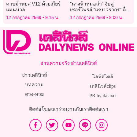
ควบม้าพยศ V12 ด้วยเกียร์
“นางฟ้าหมอลำ” จับคู่
แมนนวล
เซอร์ไพรส์ “แชป วรากร” ตื่น
เต้น ประกบหมอลำดาวรุ่ง
12 กรกฎาคม 2569
9:15 น.
12 กรกฎาคม 2569
9:00 น.
“ยูกิ เพ็ญผกา”
อ่านความจริง อ่านเดลินิวส์
ข่าวเดลินิวส์
ไลฟ์สไตล์
บทความ
เดลินิวส์clips
ดวง-หวย
PR by dataxet
ติดต่อโฆษณา
ร่วมงานกับเรา
ติดต่อเรา