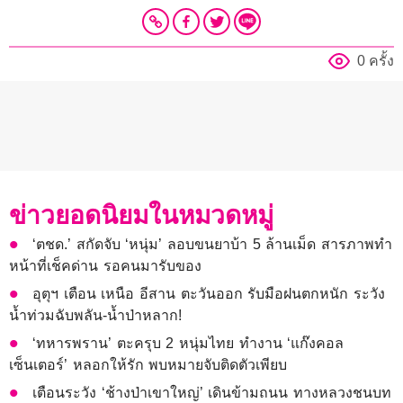
0 ครั้ง
ข่าวยอดนิยมในหมวดหมู่
‘ตชด.’ สกัดจับ ‘หนุ่ม’ ลอบขนยาบ้า 5 ล้านเม็ด สารภาพทำ
หน้าที่เช็คด่าน รอคนมารับของ
อุตุฯ เตือน เหนือ อีสาน ตะวันออก รับมือฝนตกหนัก ระวัง
น้ำท่วมฉับพลัน-น้ำป่าหลาก!
‘ทหารพราน’ ตะครุบ 2 หนุ่มไทย ทำงาน ‘แก๊งคอล
เซ็นเตอร์’ หลอกให้รัก พบหมายจับติดตัวเพียบ
เตือนระวัง ‘ช้างป่าเขาใหญ่’ เดินข้ามถนน ทางหลวงชนบท