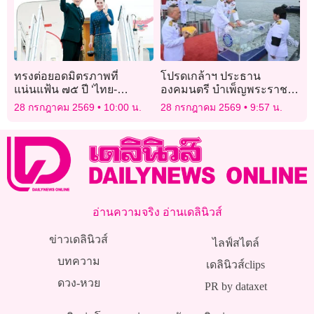
ทรงต่อยอดมิตรภาพที่
โปรดเกล้าฯ ประธาน
แน่นแฟ้น ๗๕ ปี ‘ไทย-
องคมนตรี บำเพ็ญพระราช
สปป.ลาว’
กุศลปล่อยโค-นก-ปลา วัน
28 กรกฎาคม 2569
10:00 น.
28 กรกฎาคม 2569
9:57 น.
เฉลิมพระชนมพรรษา
อ่านความจริง อ่านเดลินิวส์
ข่าวเดลินิวส์
ไลฟ์สไตล์
บทความ
เดลินิวส์clips
ดวง-หวย
PR by dataxet