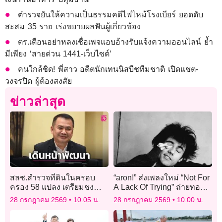
ตำรวจยันให้ความเป็นธรรมคดีไฟไหม้โรงเบียร์ ยอดดับ
สะสม 35 ราย เร่งขยายผลฟันผู้เกี่ยวข้อง
ตร.เตือนอย่าหลงเชื่อเพจแอบอ้างรับแจ้งความออนไลน์ ย้ำ
มีเพียง ‘สายด่วน 1441-เว็บไซต์’
คนใกล้ชิด! พี่สาว อดีตนักเทนนิสบีชทีมชาติ เปิดแชต-
วงจรปิด ผู้ต้องสงสัย
ข่าวล่าสุด
สลช.สำรวจที่ดินในครอบ
“aron!” ส่งเพลงใหม่ “Not For
ครอง 58 แปลง เตรียมชง
A Lack Of Trying” ถ่ายทอด
บอร์ดบริหารลูกเสือเดินหน้า
ความรักความทรงจำสุด
28 กรกฎาคม 2569
10:05 น.
28 กรกฎาคม 2569
10:00 น.
พัฒนาเต็มสูบ
อบอุ่น