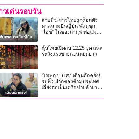
่าวเด่นรอบวัน
สายหิ้ว! สาวไทยถูกล็อกตัว
คาสนามบินญี่ปุ่น พัสดุซุก
“ไอซ์” ในซองกาแฟ พ่อแม่
ร้องลูกถูกหลอกเป็นเหยื่อ
หุ้นไทยเปิดลบ 12.25 จุด แนะ
ระวังแรงขายก่อนหยุดยาว
‘โฆษก ป.ป.ส.’ เตือนอีกครั้ง!
รับหิ้ว-ฝากของข้ามประเทศ
เสี่ยงตกเป็นเครือข่ายค้ายา
เสพติดข้ามชาติ