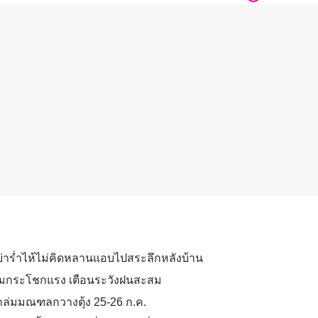
 ย่าร่ำไห้ไม่คิดหลานแอบไปสระลึกหลังบ้าน
น-ลมกระโชกแรง เตือนระวังฝนสะสม
่งถล่มมณฑลกวางตุ้ง 25-26 ก.ค.