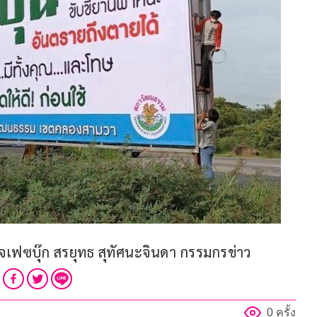
ซบุ๊ก สรยุทธ สุทัศนะจินดา กรรมกรข่าว
0 ครั้ง