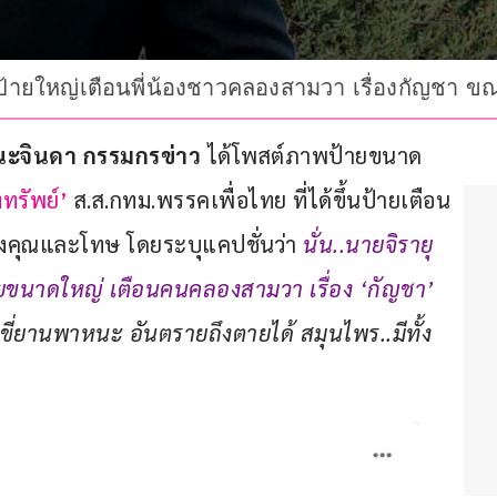
ขึ้นป้ายใหญ่เตือนพี่น้องชาวคลองสามวา เรื่องกัญชา 
ศนะจินดา กรรมกรข่าว
 ได้โพสต์ภาพป้ายขนาด
งทรัพย์’
 ส.ส.กทม.พรรคเพื่อไทย ที่ได้ขึ้นป้ายเตือน
ีทั้งคุณและโทษ โดยระบุแคปชั่นว่า 
นั่น..นายจิรายุ 
้ายขนาดใหญ่ เตือนคนคลองสามวา เรื่อง ‘กัญชา’
บขี่ยานพาหนะ อันตรายถึงตายได้ สมุนไพร..มีทั้ง