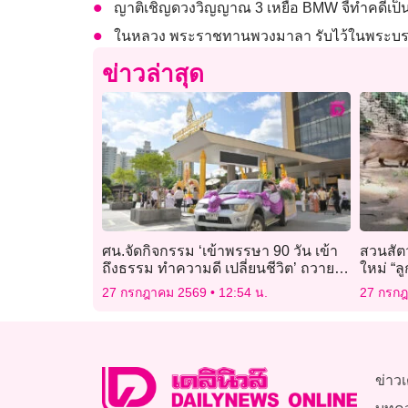
ญาติเชิญดวงวิญญาณ 3 เหยื่อ BMW จี้ทำคดีเป็น
ในหลวง พระราชทานพวงมาลา รับไว้ในพระบรมราช
ข่าวล่าสุด
ศน.จัดกิจกรรม ‘เข้าพรรษา 90 วัน เข้า
สวนสัตว
ถึงธรรม ทำความดี เปลี่ยนชีวิต’ ถวาย
ใหม่ “ล
เทียน 10 พระอารามหลวงสำคัญ
ก.ค. เด็
27 กรกฎาคม 2569
12:54 น.
27 กรก
ข่าวเ