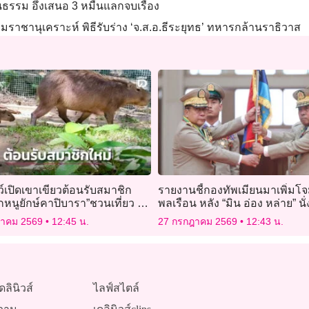
ธรรม อึ้งเสนอ 3 หมื่นแลกจบเรื่อง
านุเคราะห์ พิธีรับร่าง ‘จ.ส.อ.ธีระยุทธ’ ทหารกล้านราธิวาส
์เปิดเขาเขียวต้อนรับสมาชิก
รายงานชี้กองทัพเมียนมาเพิ่มโจ
ูกหนูยักษ์คาปิบารา”ชวนเที่ยว 28
พลเรือน หลัง “มิน อ่อง หล่าย” นั่
กเข้าฟรี
ประธานาธิบดี
ฎาคม 2569
12:45 น.
27 กรกฎาคม 2569
12:43 น.
ดลินิวส์
ไลฟ์สไตล์