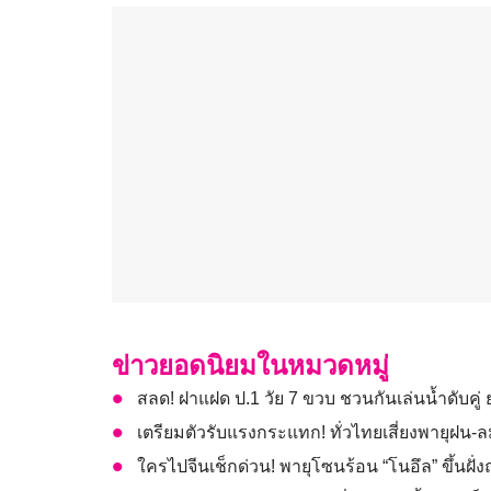
ข่าวยอดนิยมในหมวดหมู่
สลด! ฝาแฝด ป.1 วัย 7 ขวบ ชวนกันเล่นน้ำดับคู่
เตรียมตัวรับแรงกระแทก! ทั่วไทยเสี่ยงพายุฝ
ใครไปจีนเช็กด่วน! พายุโซนร้อน “โนอึล” ขึ้นฝั