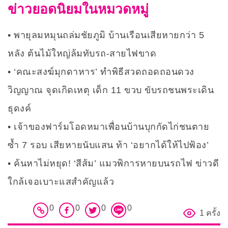
ข่าวยอดนิยมในหมวดหมู่
พายุลมหมุนถล่มชัยภูมิ บ้านเรือนเสียหายกว่า 5
หลัง ต้นไม้ใหญ่ล้มทับรถ-สายไฟขาด
‘คณะสงฆ์มุกดาหาร’ ทำพิธีสวดถอดถอนดวง
วิญญาณ จุดเกิดเหตุ เด็ก 11 ขวบ ขับรถชนพระเดิน
ธุดงค์
เจ้าของฟาร์มโอดหมาเพื่อนบ้านบุกกัดไก่ชนตาย
ซ้ำ 7 รอบ เสียหายนับแสน ท้า ‘อยากได้ให้ไปฟ้อง’
ค้นหาไม่หยุด! ‘สีส้ม’ แมวพิการหายบนรถไฟ ข่าวดี
ใกล้เจอเบาะแสสำคัญแล้ว
0
0
0
0
1 ครั้ง