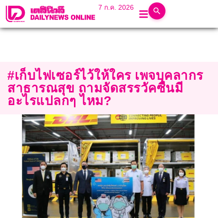
7 ก.ค. 2026
#เก็บไฟเซอร์ไว้ให้ใคร เพจบุคลากร
สาธารณสุข ถามจัดสรรวัคซีนมี
อะไรแปลกๆ ไหม?