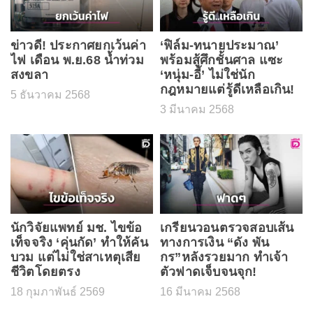
ข่าวดี! ประกาศยกเว้นค่า
‘ฟิล์ม-ทนายประมาณ’
ไฟ เดือน พ.ย.68 น้ำท่วม
พร้อมสู้ศึกชั้นศาล แซะ
สงขลา
‘หนุ่ม-อี้’ ไม่ใช่นัก
กฎหมายแต่รู้ดีเหลือเกิน!
5 ธันวาคม 2568
3 มีนาคม 2568
นักวิจัยแพทย์ มช. ไขข้อ
เกรียนวอนตรวจสอบเส้น
เท็จจริง ‘คุ่นกัด’ ทำให้คัน
ทางการเงิน “ดัง พัน
บวม แต่ไม่ใช่สาเหตุเสีย
กร”หลังรวยมาก ทำเจ้า
ชีวิตโดยตรง
ตัวฟาดเจ็บจนจุก!
18 กุมภาพันธ์ 2569
16 มีนาคม 2568