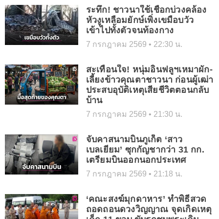
ระทึก! ชาวนาใช้เชือกบ่วงคล้อง
หัวงูเหลือมยักษ์เพิ่งเขมือบวัว
เข้าไปทั้งตัวจนท้องกาง
7 กรกฎาคม 2569
22:30 น.
สะเทือนใจ! หนุ่มอินฟลูฯเหมาผัก-
เลี้ยงข้าวคุณตาชาวนา ก่อนผู้เฒ่า
ประสบอุบัติเหตุเสียชีวิตตอนกลับ
บ้าน
7 กรกฎาคม 2569
21:30 น.
จับคาสนามบินภูเก็ต ‘สาว
เบลเยียม’ ซุกกัญชากว่า 31 กก.
เตรียมบินออกนอกประเทศ
7 กรกฎาคม 2569
21:18 น.
‘คณะสงฆ์มุกดาหาร’ ทำพิธีสวด
ถอดถอนดวงวิญญาณ จุดเกิดเหตุ