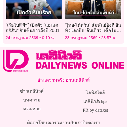
“เรือใบสีฟ้า” เปิดตัว “แอนเด
‘ไทย-ไต้หวัน’ สัมพันธ์ยังดี ยัน
อร์สัน” จับเซ็นยาวถึงปี 2031
ทั่วโลกยึด ‘จีนเดียว’ เชื่อไม่
กระทบฟรีวีซ่า
24 กรกฎาคม 2569
0:10 น.
23 กรกฎาคม 2569
23:57 น.
อ่านความจริง อ่านเดลินิวส์
ข่าวเดลินิวส์
ไลฟ์สไตล์
บทความ
เดลินิวส์clips
ดวง-หวย
PR by dataxet
ติดต่อโฆษณา
ร่วมงานกับเรา
ติดต่อเรา