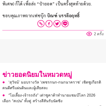
พิเศษ) ก็ได้ เพื่อส่ง “ป๋ายอด” เป็นครั้งสุดท้ายด้วย.
ขอบคุณภาพจากเฟซบุ๊ก 
บิณฑ์ บรรลือฤทธิ์
2 ครั้ง
ข่าวยอดนิยมในหมวดหมู่
‘สุวัจน์’ มอบรางวัล ‘เพชรกนก-กนกนาคราช’ เชิดชูเกียรติ
คนดีศรีแผ่นดินและผู้เสียสละ
“โอเลี้ยง-เจ้ารถถัง” เต่าซูคาต้าทำนายแชมป์โลก 2026
เลือก “สเปน” ทั้งคู่ สร้างสีสันรับนัดชิง