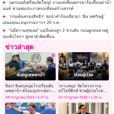
นครนนท์เตรียมจัดใหญ่! งานแห่เทียนพรรษาริมเขื่อนท่าน้ำ
นนท์ ชวนชมประกวดรถเทียนสร้างสรรค์
‘กรมคุ้มครองสิทธิฯ’ จ่อนำคำร้องเยียวยา ‘ดิน ทศกัณฐ์’
เสนอคณะอนุกรรมการฯ 20 ก.ค.
“บ่มีความสุขเลย” แม่บีบคอลูก 2 ขวบดับ ก่อนผูกคอตายคู่
ปมเพิ่งโทรฯ ขู่หย่าผัวติดเพื่อน
ข่าวล่าสุด
ช็อก! จับครูหนุ่มโรงเรียนดัง
‘เกาะสมุย’ จัดโครงการอ
เสพยาบ้า พร้อมอุปกรณ์คา
อร์โธปิดิกส์ ช่วยผู้ป่วยโรค
กระเป๋ากางเกง
กระดูกและข้อ
24 กรกฎาคม 2569
1:47 น.
24 กรกฎาคม 2569
1:34 น.