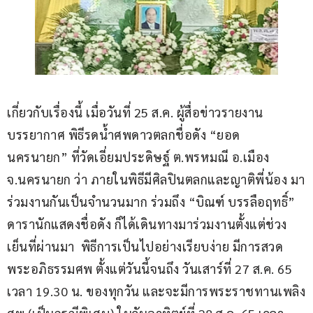
เกี่ยวกับเรื่องนี้ เมื่อวันที่ 25 ส.ค. ผู้สื่อข่าวรายงาน
บรรยากาศ พิธีรดน้ำศพดาวตลกชื่อดัง “ยอด 
นครนายก” ที่วัดเอี่ยมประดิษฐ์ ต.พรหมณี อ.เมือง 
จ.นครนายก ว่า ภายในพิธีมีศิลปินตลกและญาติพี่น้อง มา
ร่วมงานกันเป็นจำนวนมาก ร่วมถึง “บิณฑ์ บรรลือฤทธิ์” 
ดารานักแสดงชื่อดัง ก็ได้เดินทางมาร่วมงานตั้งแต่ช่วง
เย็นที่ผ่านมา  พิธีการเป็นไปอย่างเรียบง่าย มีการสวด
พระอภิธรรมศพ ตั้งแต่วันนี้จนถึง วันเสาร์ที่ 27 ส.ค. 65 
เวลา 19.30 น. ของทุกวัน และจะมีการพระราชทานเพลิง