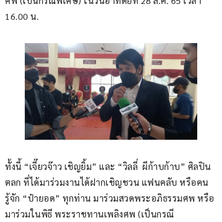
ศพ (เป็นกรณีพิเศษ) ในวันอาทิตย์ที่ 28 ส.ค. 65 เวลา 
16.00 น.  
ทั้งนี้ “เจี๊ยวจ๊าว เชิญยิ้ม” และ “วิลลี่  ผีก้าบก้าบ” ศิลปิน
ตลก ที่ได้มาร่วมงานได้ฝากเชิญชวน แฟนคลับ หรือคน
รู้จัก “ป๋ายอด” ทุกท่าน มาร่วมสวดพระอภิธรรมศพ หรือ 
มาร่วมในพิธี พระราชทานเพลิงศพ (เป็นกรณี