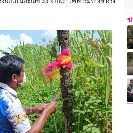
รังปลวก และเลข 33 จากเสาไฟฟ้าริมทางข้างรัง
ข