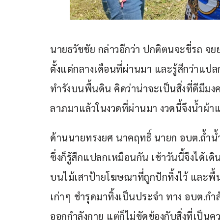
นายธวัชชัย กล่าวอีกว่า ปกติตนจะขี่รถ จย
ตั้งแต่กลางเดือนที่ผ่านมา และรู้สึกว่า
ทำรังบนพื้นดิน คิดว่าน่าจะเป็นสิ่งที่ดี
ลาภมาแล้วในงวดที่ผ่านมา งวดนี้จึงน้ำผ้
ด้านนายทรงยศ นาคฤทธิ์ นายก อบต.ถ้ำน้ำผ
ซึ่งก็รู้สึกแปลกเหมือนกัน เช้าวันนี้จึงได้เ
บนไม้เสาป้ายโฆษณาที่ถูกปักทิ้งไว้ และพื้
เก่าๆ ชำรุดมาทิ้งเป็นประจำ ทาง อบต.กำลัง
ออกกำลังกาย แต่ก็ไม่ขัดข้องกับสิ่งที่เป็