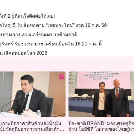
ี่ 2 ผู้ที่สนใจติดต่อได้เลย!
ุดใหญ่ 5 ใบ ลั่นขอตาม “เลขพระใหม่” งวด 16 ก.ค. 69
โรสโรส’บงการ ลวงแอร์ขนผงขาวข้ามชาติ
ินทร์ รับช่วงนายกฯ เตรียมเยือนจีน 16-21 ก.ค. นี้
ิงชนะเลิศฟุตบอลโลก 2026
เกาะติดราคาสินค้าหลังน้ำมัน
ปิยะชาติ BRANDi มองเศรษฐกิ
ข้มวัตถุดิบอาหารจานเดียวห้าม
ผ่าน โออีซีดี โอกาสของไทยสู่ก