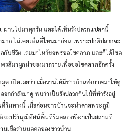
ย. ผ่านไปมาทุกวัน และได้เห็นรังปลวกแปลกนี้
แปลกมาก ไม่เคยเห็นที่ไหนมาก่อน เพราะปกติปลวกจะ
มีมงคลกับชีวิต เลยมาไหว้ขอพรขอโชคลาภ และก็ได้โชค
าแพรสีมาผูกนำของมาถวายเพื่อขอโชคลาภอีกครั้ง
ุด เปิดเผยว่า เมื่อวานได้มีชาวบ้านส่งภาพมาให้ดู 
ดินออกกำลังมาดู พบว่าเป็นรังปลวกกินไม้ที่ทำรังอยู่
นที่ริมทางนี้ เมื่อก่อนชาวบ้านจะนำศาลพระภูมิ
จะปรับภูมิทัศน์พื้นที่ริมคลองพังงาเป็นสถานที่
นความเชื่อส่วนบุคคลของชาวบ้าน