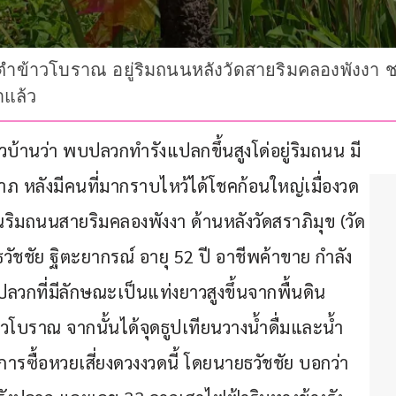
ข้าวโบราณ อยู่ริมถนนหลังวัดสายริมคลองพังงา ชา
าแล้ว
ากชาวบ้านว่า พบปลวกทำรังแปลกขึ้นสูงโด่อยู่ริมถนน มี
 หลังมีคนที่มากราบไหว้ได้โชคก้อนใหญ่เมื่องวด
วณริมถนนสายริมคลองพังงา ด้านหลังวัดสราภิมุข (วัด
ยธวัชชัย ฐิตะยากรณ์ อายุ 52 ปี อาชีพค้าขาย กำลัง
ลวกที่มีลักษณะเป็นแท่งยาวสูงขึ้นจากพื้นดิน
โบราณ จากนั้นได้จุดธูปเทียนวางน้ำดื่มและน้ำ
ื้อหวยเสี่ยงดวงงวดนี้ โดยนายธวัชชัย บอกว่า 