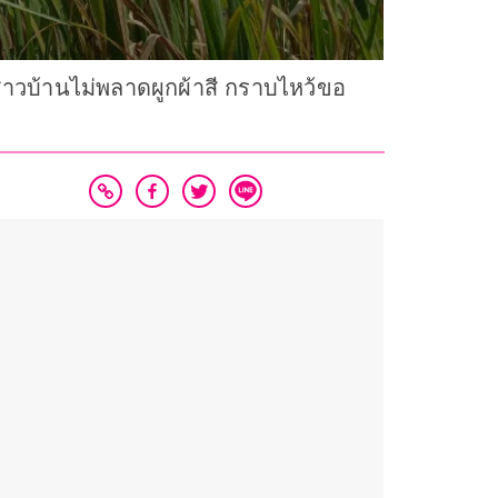
วบ้านไม่พลาดผูกผ้าสี กราบไหว้ขอ