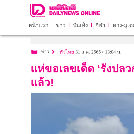
หน้าแรก
ข่าว
บันเทิง
กีฬา
ดวง-มูเตล
ข่าว
ทั่วไทย
31 ส.ค. 2565 • 13:04 น.
แห่ขอเลขเด็ด ‘รังปลว
แล้ว!