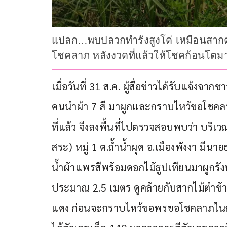
แปลก…พบปลวกทำรังสูงโด่ เหมือนสากตำ
โชคลาภ หลังงวดที่แล้วให้โชคก้อนโตม
เมื่อวันที่ 31 ส.ค. ผู้สื่อข่าวได้รับแจ้งจ
คนนำผ้า 7 สี มาผูกและกราบไหว้ขอโชคลาภ
ที่แล้ว จึงลงพื้นที่ไปตรวจสอบพบว่า บริเ
สระ) หมู่ 1 ต.ถ้ำน้ำผุด อ.เมืองพังงา มีนา
น้ำผ้าแพรสีพร้อมดอกไม้ธูปเทียนมาผูกรังป
ประมาณ 2.5 เมตร ดูคล้ายกับสากไม้ตำข้าว
แดง ก่อนจะกราบไหว้ขอพรขอโชคลาภในการซ