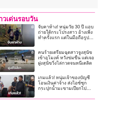
่าวเด่นรอบวัน
จับคาห้าง! หนุ่มวัย 30 ปี แอบ
ถ่ายใต้กระโปรงสาว อ้างเพิ่ง
ทำครั้งแรก แต่ในมือถือรูป
เหยื่อเพียบ
คนร้ายเตรียมฉุดสาวจูงสุนัข
เข้าอุโมงค์ หวังข่มขืน แต่เจอ
ฝูงสุนัขวิ่งไล่กวดจนหนีเตลิด
เกมแล้ว! หนุ่มเจ้าของบัญชี
โอนเงินค่าจ้าง ส่งไอซ์ซุก
กระปุกน้ำมะขามเปียกไป
ญี่ปุ่น