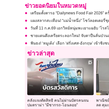
ข่าวยอดนิยมในหมวดหมู่
เตรียมตั้งตารอ “Dailynews Food Fair 2026” ครั้งท
แผงสลากสะเทือน! “แม่น้ำหนึ่ง” โชว์ลอตเตอรี่ช
วันที่ 11 ก.ค.69 เอกวิทย์หนุ่มพะเยาแฉยับ ‘
ชายแดนตึงเครียดระลอกใหม่! จับตาปืนลั่นป่วนสุร
ฟันธง! ‘หมูเด้ง’ เลือก ‘ฝรั่งเศส-อังกฤษ’ เข้าช
ข่าวล่าสุด
คลังแจงตัดสิทธิ คนไม่ผ่านบัตรคนจน
พาณิชย์
ปมตราม่า “มีซากรถ-โอนลอย”
ลด คุมเ