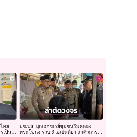
จไทย
บช.ปส. บุกเอกซเรย์ชุมชนริมคลอง
ารเป็น
พระโขนง รวบ 3 เอเย่นต์ยา ล่าตัวการ