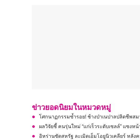
ข่าวยอดนิยมในหมวดหมู่
โศกนาฏกรรมซ้ำรอย! ช้างป่าเนปาลปลิดชีพสมาช
ผลวิจัยชี้ คนรุ่นใหม่ “แก่เร็วระดับเซลล์” แซงหน
อิหร่านซัดสหรัฐ ละเมิดเอ็มโอยูนิวเคลียร์ หลั