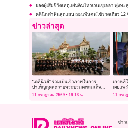
ยอดผู้เสียชีวิตเหตุแผ่นดินไหวเวเนซุเอลา พุ่งทะล
คลินิกทำฟันสุดแสบ ถอนฟันคนไข้รวดเดียว 12 ซี
ข่าวล่าสุด
“เดลินิวส์” ร่วมเป็นเจ้าภาพในการ
เกาหลีใ
บำเพ็ญกุศลถวายพระบรมศพสมเด็จ
เผยแพร่
พันปีหลวง
หาย
11 กรกฎาคม 2569
19:13 น.
11 กรก
ข่าวเ