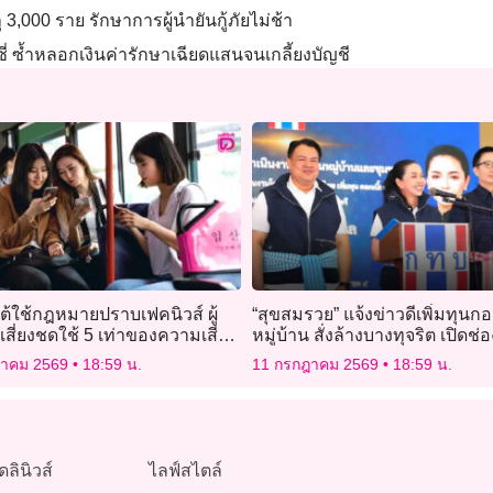
ุ 3,000 ราย รักษาการผู้นำยันกู้ภัยไม่ช้า
่ ซ้ำหลอกเงินค่ารักษาเฉียดแสนจนเกลี้ยงบัญชี
ต้ใช้กฎหมายปราบเฟคนิวส์ ผู้
“สุขสมรวย” แจ้งข่าวดีเพิ่มทุนก
เสี่ยงชดใช้ 5 เท่าของความเสีย
หมู่บ้าน สั่งล้างบางทุจริต เปิดช่
แจ้งเบาะแส
ฎาคม 2569
18:59 น.
11 กรกฎาคม 2569
18:59 น.
ดลินิวส์
ไลฟ์สไตล์