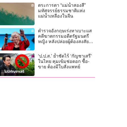
ตระการตา “แม่น้ำสองสี”
มหัศจรรย์ธรรมชาติแห่ง
แม่น้ำเหลืองในจีน
ตำรวจอังกฤษเร่งหาเบาะแส
คดีฆาตกรรมอดีตรัฐมนตรี
หญิง หลังปล่อยผู้ต้องสงสัยคน
แรก
‘ป.ป.ส.’ ย้ำชัดไร้ ‘กัญชาเสรี’
ในไทย คุมเข้มช่อดอก ซื้อ-
ขาย ต้องมีใบสั่งแพทย์