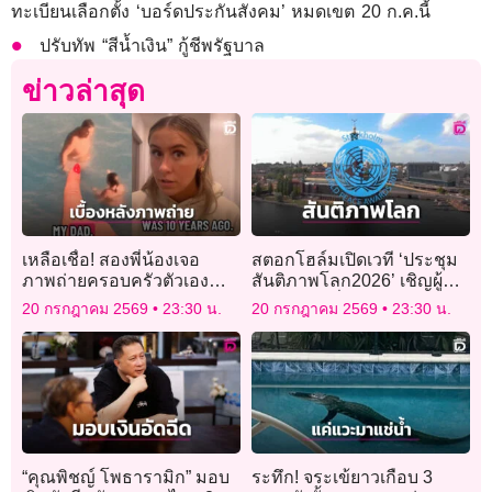
ทะเบียนเลือกตั้ง ‘บอร์ดประกันสังคม’ หมดเขต 20 ก.ค.นี้
ปรับทัพ “สีน้ำเงิน” กู้ชีพรัฐบาล
ข่าวล่าสุด
เหลือเชื่อ! สองพี่น้องเจอ
สตอกโฮล์มเปิดเวที ‘ประชุม
ภาพถ่ายครอบครัวตัวเอง
สันติภาพโลก2026’ เชิญผู้นำ-
แขวนโชว์บนผนังบ้านเช่า
นักสันติวิธีทั่วโลกร่วมงาน
20 กรกฎาคม 2569
23:30 น.
20 กรกฎาคม 2569
23:30 น.
Airbnb
“คุณพิชญ์ โพธารามิก” มอบ
ระทึก! จระเข้ยาวเกือบ 3