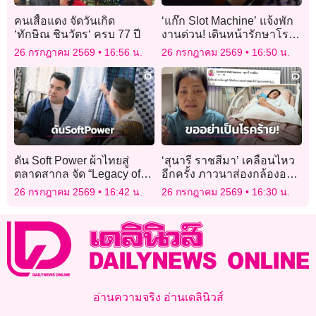
คนเสื้อแดง จัดวันเกิด
‘แก๊ก Slot Machine’ แจ้งพัก
‘ทักษิณ ชินวัตร‘ ครบ 77 ปี
งานด่วน! เดินหน้ารักษาโรค
ซึมเศร้า ลุยโชว์สุดท้าย 26
26 กรกฎาคม 2569
16:56 น.
26 กรกฎาคม 2569
16:50 น.
ก.ค.นี้
ดัน Soft Power ผ้าไทยสู่
‘สุนารี ราชสีมา’ เคลื่อนไหว
ตลาดสากล จัด “Legacy of
อีกครั้ง ภาวนาส่องกล้องอย่า
Thai Textiles & Fashion”
เจอโรคร้าย!
26 กรกฎาคม 2569
16:42 น.
26 กรกฎาคม 2569
16:30 น.
อ่านความจริง อ่านเดลินิวส์