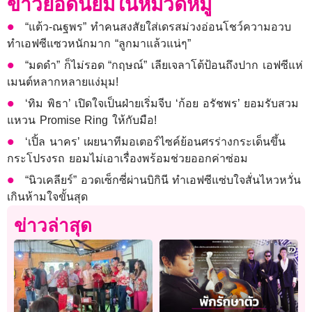
ข่าวยอดนิยมในหมวดหมู่
“แต้ว-ณฐพร” ทำคนสงสัยใส่เดรสม่วงอ่อนโชว์ความอวบ
ทำเอฟซีแซวหนักมาก “ลูกมาแล้วแน่ๆ”
“มดดำ” ก็ไม่รอด “กฤษณ์” เลียเจลาโต้ป้อนถึงปาก เอฟซีแห่
เมนต์หลากหลายแง่มุม!
‘ทิม พิธา’ เปิดใจเป็นฝ่ายเริ่มจีบ ‘ก้อย อรัชพร’ ยอมรับสวม
แหวน Promise Ring ให้กับมือ!
‘เปิ้ล นาคร’ เผยนาทีมอเตอร์ไซค์ย้อนศรร่างกระเด็นขึ้น
กระโปรงรถ ยอมไม่เอาเรื่องพร้อมช่วยออกค่าซ่อม
“นิวเคลียร์” อวดเซ็กซี่ผ่านบิกินี ทำเอฟซีแซ่บใจสั่นไหวหวั่น
เกินห้ามใจขั้นสุด
ข่าวล่าสุด