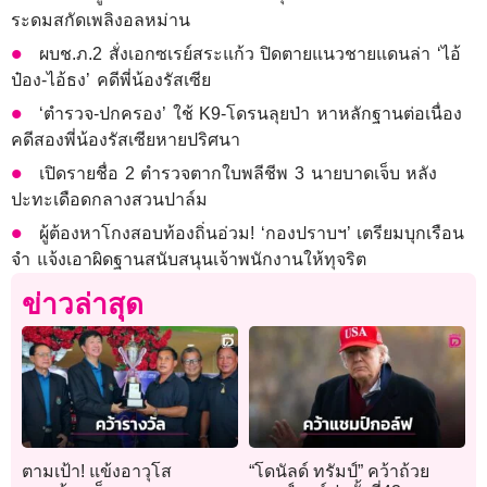
ระดมสกัดเพลิงอลหม่าน
ผบช.ภ.2 สั่งเอกซเรย์สระแก้ว ปิดตายแนวชายแดนล่า ‘ไอ้
ป๋อง-ไอ้ธง’ คดีพี่น้องรัสเซีย
‘ตำรวจ-ปกครอง’ ใช้ K9-โดรนลุยป่า หาหลักฐานต่อเนื่อง
คดีสองพี่น้องรัสเซียหายปริศนา
เปิดรายชื่อ 2 ตำรวจตากใบพลีชีพ 3 นายบาดเจ็บ หลัง
ปะทะเดือดกลางสวนปาล์ม
ผู้ต้องหาโกงสอบท้องถิ่นอ่วม! ‘กองปราบฯ’ เตรียมบุกเรือน
จำ แจ้งเอาผิดฐานสนับสนุนเจ้าพนักงานให้ทุจริต
ข่าวล่าสุด
ตามเป้า! แข้งอาวุโส
“โดนัลด์ ทรัมป์” คว้าถ้วย