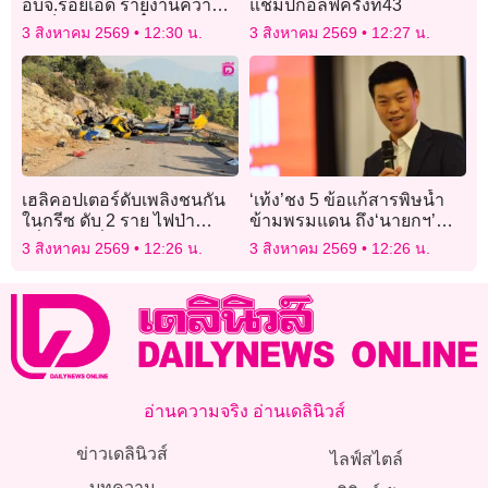
อบจ.ร้อยเอ็ด รายงานความ
แชมป์กอล์ฟครั้งที่43
สำเร็จ หลังคว้าตั๋วลุยศึกชิง
3 สิงหาคม 2569
12:30 น.
3 สิงหาคม 2569
12:27 น.
แชมป์ประเทศไทย
เฮลิคอปเตอร์ดับเพลิงชนกัน
‘เท้ง’ชง 5 ข้อแก้สารพิษน้ำ
ในกรีซ ดับ 2 ราย ไฟป่า
ข้ามพรมแดน ถึง‘นายกฯ’
ฝรั่งเศสเปลี่ยนทิศทาง
ก่อนพบ ‘มิน อ่อง หล่าย’
3 สิงหาคม 2569
12:26 น.
3 สิงหาคม 2569
12:26 น.
อ่านความจริง อ่านเดลินิวส์
ข่าวเดลินิวส์
ไลฟ์สไตล์
บทความ