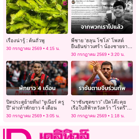
เรื่องน่ารู้ : ต้นถั่วพู
พี่ชาย ‘ฮลุน โซโล่’ โพสต์
ยืนยันข่าวเศร้า น้องชายจาก
30 กรกฎาคม 2569
4:15 น.
พวกเราไปอย่างไม่มีวันกลับ
30 กรกฎาคม 2569
3:20 น.
ปิดประตูย้ายทีม! “จูเนียร์ ครู
“ราชันชุดขาว” เปิดโต๊ะคุย
ปี” ผ่าเท้าพักยาว 4 เดือน
เรือใบสีฟ้าหวังคว้า “โรดรี”
ร่วมทัพ
30 กรกฎาคม 2569
3:05 น.
30 กรกฎาคม 2569
1:18 น.