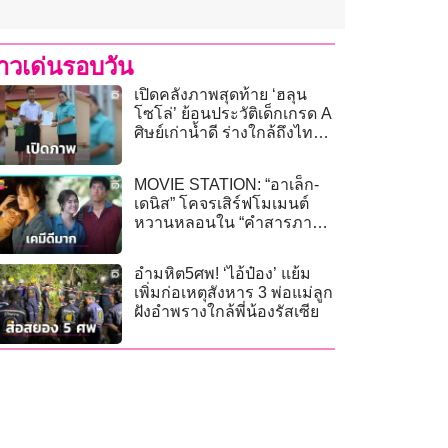
่าวเด่นรอบวัน
เปิดคลังภาพสุดท้าย ‘ฮลุน
โซโล่’ ย้อนประวัติเด็กเกรด A
ศิษย์เก่าน้ำดี ร่างใกล้ถึงไทย
ย่าทำใจแล้ว
MOVIE STATION: “อาเล็ก-
เดนิส” โคจรเสิร์ฟโมเมนต์
หวานหลอนใน “คำสารภาพ
ของหมอผี”
อำมหิต5ศพ! ‘ไอ้ป๋อง’ แย้ม
เพิ่มก่อเหตุสังหาร 3 พ่อแม่ลูก
ฝังอำพรางใกล้พี่น้องรัสเซีย