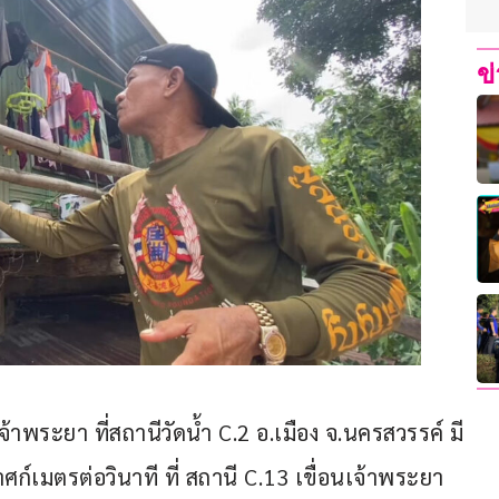
ข
จ้าพระยา ที่สถานีวัดน้ำ C.2 อ.เมือง จ.นครสวรรค์ มี
ศก์เมตรต่อวินาที ที่ สถานี C.13 เขื่อนเจ้าพระยา 