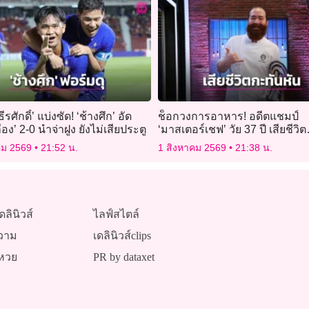
ีรศักดิ์’ แบ่งซัด! ‘ช้างศึก’ อัด
ช็อกวงการอาหาร! อดีตแชมป์
ือง’ 2-0 นำจ่าฝูง ยังไม่เสียประตู
‘มาสเตอร์เชฟ’ วัย 37 ปี เสียชีวิต
กะทันหันในบ้านพัก
คม 2569
21:52 น.
1 สิงหาคม 2569
21:38 น.
ดลินิวส์
ไลฟ์สไตล์
วาม
เดลินิวส์clips
หวย
PR by dataxet