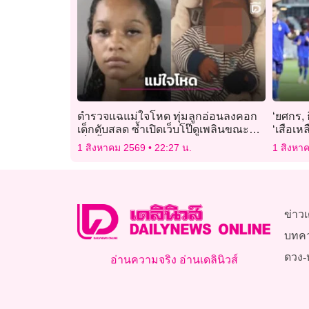
ตำรวจแฉแม่ใจโหด ทุ่มลูกอ่อนลงคอก
‘ยศกร, ธ
เด็กดับสลด ซ้ำเปิดเว็บโป๊ดูเพลินขณะ
‘เสือเหล
เด็กสิ้นใจ
1 สิงหาคม 2569
22:27 น.
1 สิงหา
ข่าวเ
บทค
ดวง-
อ่านความจริง อ่านเดลินิวส์