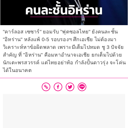
"คาร์ลอส เซซาร์" ยอมรับ "ฟุตซอลไทย" ยังคนละชั้น
"อิหร่าน" หลังแพ้ 0-5 รอบรองฯ ศึกเอเชีย ไม่ต้องมา
วิเคราะห์หาข้อผิดพลาด เพราะมีเต็มไปหมด ชู 3 ปัจจัย
สำคัญ ที่ "อิหร่าน" คือมหาอำนาจเอเชีย ยกเต็มไปด้วย
นักเตะพรสวรรค์ แต่ไทยอย่าท้อ กำลังปั้นดาวรุ่ง จะโค่น
ได้ในอนาคต