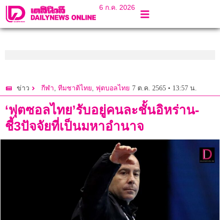
6 ก.ค. 2026
,
,
7 ต.ค. 2565 • 13:57 น.
ข่าว
กีฬา
ทีมชาติไทย
ฟุตบอลไทย
‘ฟุตซอลไทย’รับอยู่คนละชั้นอิหร่าน-
ชี้3ปัจจัยที่เป็นมหาอำนาจ