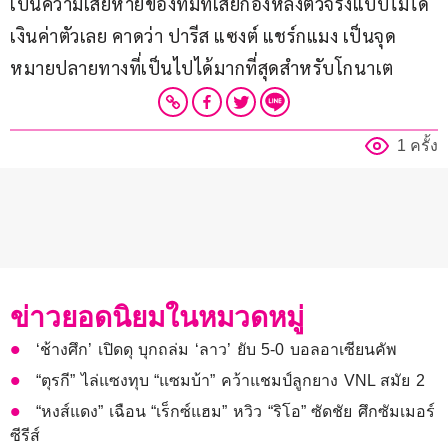
เป็นความเสียหายของทีมที่เสียกองหลังตัวจริงแบบไม่ได้
เงินค่าตัวเลย คาดว่า ปารีส แซงต์ แชร์กแมง เป็นจุด
หมายปลายทางที่เป็นไปได้มากที่สุดสำหรับโกนาเต
1 ครั้ง
ข่าวยอดนิยมในหมวดหมู่
‘ช้างศึก’ เปิดดุ บุกถล่ม ‘ลาว’ ยับ 5-0 บอลอาเซียนคัพ
“ตุรกี” ไล่แซงทุบ “แซมบ้า” คว้าแชมป์ลูกยาง VNL สมัย 2
“หงส์แดง” เฉือน “เร็กซ์แฮม” หวิว “ริโอ” ซัดชัย ศึกซัมเมอร์
ซีรีส์