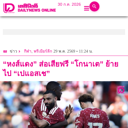
30 ก.ค. 2026
,
29 พ.ค. 2569 • 11:24 น.
ข่าว
กีฬา
พรีเมียร์ลีก
“หงส์แดง” ส่อเสียฟรี “โกนาเต” ย้าย
ไป “เปแอสเช”