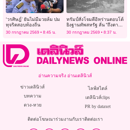
‘วรศิษฎ์’ ยันไม่มีมวยล้ม ปม
ทรัมป์สั่งโจมตีอิหร่านตอบโต้
ทุจริตสอบท้องถิ่น
ยิงฐานทัพสหรัฐ ลั่น “ถึงตา
เอาคืน”
30 กรกฎาคม 2569
8:45 น.
30 กรกฎาคม 2569
8:37 น.
อ่านความจริง อ่านเดลินิวส์
ข่าวเดลินิวส์
ไลฟ์สไตล์
บทความ
เดลินิวส์clips
ดวง-หวย
PR by dataxet
ติดต่อโฆษณา
ร่วมงานกับเรา
ติดต่อเรา