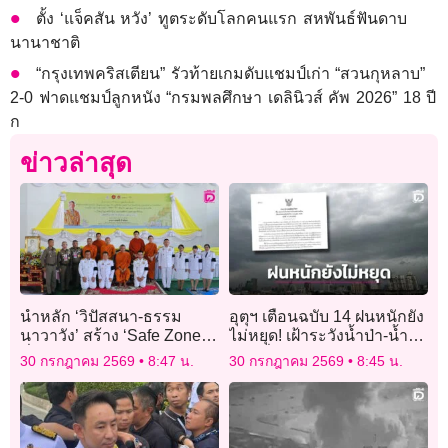
ตั้ง ‘แจ็คสัน หวัง’ ทูตระดับโลกคนแรก สหพันธ์ฟันดาบ
นานาชาติ
“กรุงเทพคริสเตียน” รัวท้ายเกมดับแชมป์เก่า “สวนกุหลาบ”
2-0 ฟาดแชมป์ลูกหนัง “กรมพลศึกษา เดลินิวส์ คัพ 2026” 18 ปี
ก
ข่าวล่าสุด
นำหลัก ‘วิปัสสนา-ธรรม
อุตุฯ เตือนฉบับ 14 ฝนหนักยัง
นาวาวัง’ สร้าง ‘Safe Zone’
ไม่หยุด! เฝ้าระวังน้ำป่า-น้ำ
ที่ใจ ‘ผู้ต้องขัง’ เรือนจำ
ท่วมทั่วไทย
30 กรกฎาคม 2569
8:47 น.
30 กรกฎาคม 2569
8:45 น.
จังหวัดเชียงใหม่