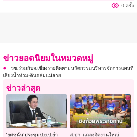
0 ครั้ง
ข่าวยอดนิยมในหมวดหมู่
วช.ร่วมกับจ.เชียงรายติดตามนวัตกรรมบริหารจัดการแผนที่
เสี่ยงน้ำท่วม-ดินถล่มแม่สาย
ข่าวล่าสุด
‘ยศชนัน’ประชุมป.ย.ป.ย้ำ
ส.ปก. แถลงจัดงานใหญ่