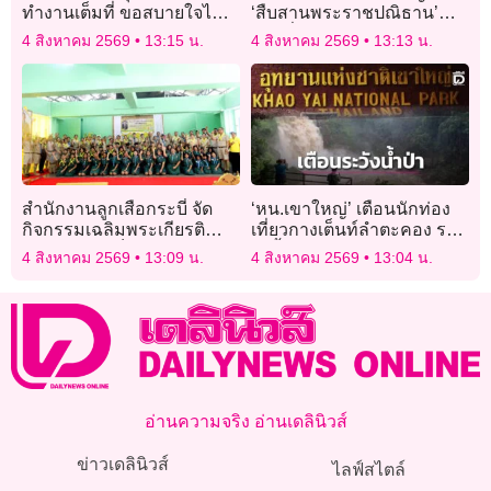
ทำงานเต็มที่ ขอสบายใจไม่
‘สืบสานพระราชปณิธาน’
ได้ยุบกันง่ายๆ มี’หลักเกณฑ์-
ชวนวิ่งชิงถ้วยพระราชทานฯ
4 สิงหาคม 2569
13:15 น.
4 สิงหาคม 2569
13:13 น.
เคพีไอ’ ก.พ.ร.ประเมินตาม
23 ส.ค.นี้
เกณฑ์
สำนักงานลูกเสือกระบี่ จัด
‘หน.เขาใหญ่’ เตือนนักท่อง
กิจกรรมเฉลิมพระเกียรติ
เที่ยวกางเต็นท์ลำตะคอง ระ
พระบาทสมเด็จพระเจ้าอยู่หัว
วังนํ้าป่าหลังฝนตกหนักตลอด
4 สิงหาคม 2569
13:09 น.
4 สิงหาคม 2569
13:04 น.
ทั้งคืน
อ่านความจริง อ่านเดลินิวส์
ข่าวเดลินิวส์
ไลฟ์สไตล์