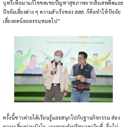
บุหรี่เพื่อมาแก้ไขชดเชยปัญหาสุขภาพจากสิ่งเสพติดและ
ปัจจัยเสี่ยงต่าง ๆ ความสำเร็จของ สสส. ก็คือทำให้ปัจจัย
เสี่ยงลดน้อยลงจนหมดไป”
ครั้งนี้ชาวค่ายได้เรียนรู้และสนุกไปกับฐานกิจกรรม ส่อง
ความเสี่ยงผ่านบิงโก, เกมทายคำปริศนาดาวินชี่, ดื่มไม่