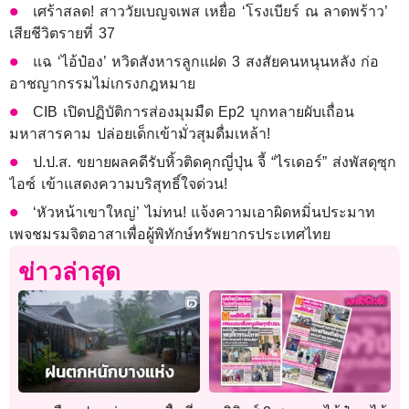
เศร้าสลด! สาววัยเบญจเพส เหยื่อ ‘โรงเบียร์ ณ ลาดพร้าว’
เสียชีวิตรายที่ 37
แฉ ‘ไอ้ป๋อง’ หวิดสังหารลูกแฝด 3 สงสัยคนหนุนหลัง ก่อ
อาชญากรรมไม่เกรงกฎหมาย
CIB เปิดปฏิบัติการส่องมุมมืด Ep2 บุกทลายผับเถื่อน
มหาสารคาม ปล่อยเด็กเข้ามั่วสุมดื่มเหล้า!
ป.ป.ส. ขยายผลคดีรับหิ้วติดคุกญี่ปุ่น จี้ “ไรเดอร์” ส่งพัสดุซุก
ไอซ์ เข้าแสดงความบริสุทธิ์ใจด่วน!
‘หัวหน้าเขาใหญ่’ ไม่ทน! แจ้งความเอาผิดหมิ่นประมาท
เพจชมรมจิตอาสาเพื่อผู้พิทักษ์ทรัพยากรประเทศไทย
ข่าวล่าสุด