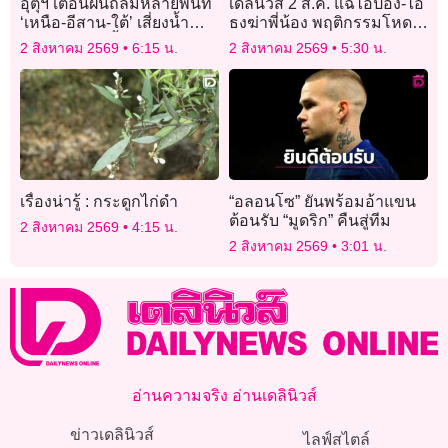
อุตุฯ เตือนฝนถล่มหลายพื้นที่
เดลินิวส์ 2 ส.ค. แฉไอ้ป๋อง-ไอ้
‘เหนือ-อีสาน-ใต้’ เสี่ยงน้ำ
ธงฆ่าพี่น้อง พฤติกรรมโหด
ท่วมฉับพลัน น้ำป่าไหลหลาก
สังหารยกครัวพ่อแม่ลูก
2 สิงหาคม 2569
6:15 น.
2 สิงหาคม 2569
5:30 น.
เรื่องน่ารู้ : กระดูกไก่ดำ
“อลอนโซ” ยันพร้อมอ้าแขน
ต้อนรับ “มูดริก” คืนสู่ทีม
2 สิงหาคม 2569
4:15 น.
2 สิงหาคม 2569
3:01 น.
อ่านความจริง อ่านเดลินิวส์
ข่าวเดลินิวส์
ไลฟ์สไตล์