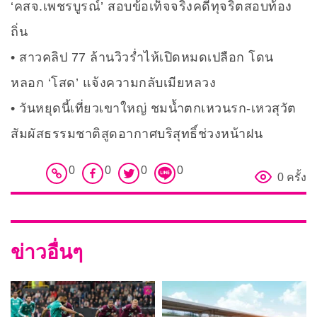
‘คสจ.เพชรบูรณ์’ สอบข้อเท็จจริงคดีทุจริตสอบท้อง
ถิ่น
สาวคลิป 77 ล้านวิวร่ำไห้เปิดหมดเปลือก โดน
หลอก ‘โสด’ แจ้งความกลับเมียหลวง
วันหยุดนี้เที่ยวเขาใหญ่ ชมน้ำตกเหวนรก-เหวสุวัต
สัมผัสธรรมชาติสูดอากาศบริสุทธิ์ช่วงหน้าฝน
0
0
0
0
0 ครั้ง
ข่าวอื่นๆ