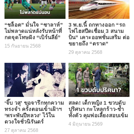
“ชล็อต” มั่นใจ “ซาลาห์”
3 พ.ย.นี้ ถกทางออก “รถ
ไม่พลาดแน่หลังรับหน้าที่
ไฟไฮสปีดเชื่อม 3 สนาม
กดจุดโทษฝัง “เบิร์นลีย์”
บิน” เคาะออพชั่นเสริม ต่อ
ขยายถึง “ตราด”
15 กันยายน 2568
29 ตุลาคม 2568
‘จิ๊บ วสุ’ ขอจารึกทุกความ
สลด! เด็กหญิง 1 ขวบดับ
ทรงจำ ครั้งตอนเข้าเฝ้าฯ
ปริศนา กะโหลกร้าว-ช้ำ
‘พระพันปีหลวง’ ไว้ใน
ทั้งตัว คุมพ่อเลี้ยงสอบเข้ม
ดวงใจชั่วนิรันดร์
4 มิถุนายน 2569
27 ตุลาคม 2568