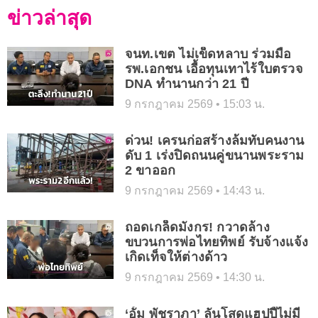
ข่าวล่าสุด
จนท.เขต ไม่เข็ดหลาบ ร่วมมือ
รพ.เอกชน เอื้อทุนเทาไร้ใบตรวจ
DNA ทำนานกว่า 21 ปี
9 กรกฎาคม 2569
15:03 น.
ด่วน! เครนก่อสร้างล้มทับคนงาน
ดับ 1 เร่งปิดถนนคู่ขนานพระราม
2 ขาออก
9 กรกฎาคม 2569
14:43 น.
ถอดเกล็ดมังกร! กวาดล้าง
ขบวนการพ่อไทยทิพย์ รับจ้างแจ้ง
เกิดเท็จให้ต่างด้าว
9 กรกฎาคม 2569
14:30 น.
‘อั้ม พัชราภา’ ลั่นโสดแฮปปี้ไม่มี