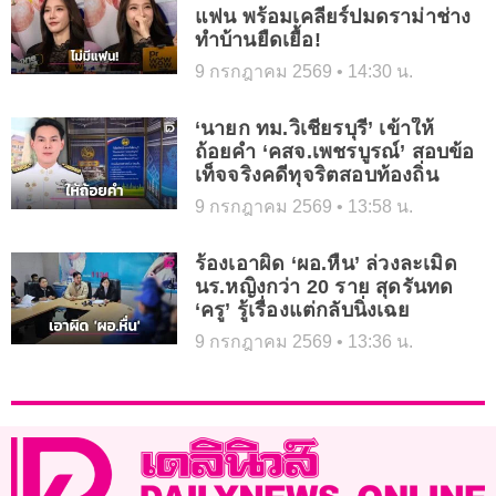
แฟน พร้อมเคลียร์ปมดราม่าช่าง
ทำบ้านยืดเยื้อ!
9 กรกฎาคม 2569
14:30 น.
‘นายก ทม.วิเชียรบุรี’ เข้าให้
ถ้อยคำ ‘คสจ.เพชรบูรณ์’ สอบข้อ
เท็จจริงคดีทุจริตสอบท้องถิ่น
9 กรกฎาคม 2569
13:58 น.
ร้องเอาผิด ‘ผอ.หื่น’ ล่วงละเมิด
นร.หญิงกว่า 20 ราย สุดรันทด
‘ครู’ รู้เรื่องแต่กลับนิ่งเฉย
9 กรกฎาคม 2569
13:36 น.