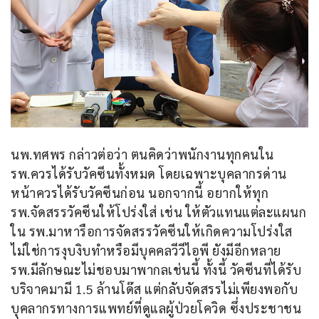
นพ.ทศพร กล่าวต่อว่า ตนคิดว่าพนักงานทุกคนใน​ 
รพ.ควรได้รับวัคซีนทั้งหมด โดยเฉพาะบุคลากรด่าน
หน้าควรได้รับวัคซีนก่อน นอกจากนี้ อยากให้ทุก  
รพ.จัดสรรวัคซีนให้โปร่งใส่ เช่น ให้ตัวแทนแต่ละแผนก
ใน​ รพ.มาหารือการจัดสรรวัคซีนให้เกิดความโปร่งใส
ไม่ใช่การงุบงิบทำหรือมีบุคคลวีวีไอพี ยังมีอีกหลาย​ 
รพ.มีลักษณะไม่ชอบมาพากลเช่นนี้ ทั้งนี้ วัคซีนที่ได้รับ
บริจาคมามี 1.5 ล้านโด๊ส แต่กลับจัดสรรไม่เพียงพอกับ
บุคลากรทางการแพทย์ที่ดูแลผู้ป่วยโควิด ซึ่งประชาชน