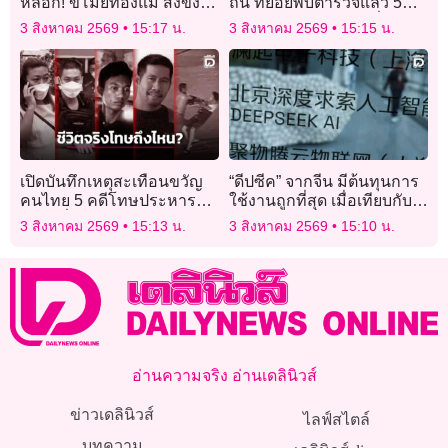
หลอก! ขโมยทองแม่ สั่งขังตัว
ถิ่น ทยอยพบตำรวจแล้ว 5
เองในโรงแรม ใช้ AI เลียน
ราย ส่วน ‘ธีรุตม์’ ขอเลื่อน
3 สิงหาคม 2569
15:17 น.
3 สิงหาคม 2569
15:15 น.
เสียงเรียกค่าไถ่
เปิดบันทึกเหตุสะเทือนขวัญ
“ดีปซีค” จากจีน มีต้นทุนการ
คนไทย 5 คดีโทษประหาร
ใช้งานถูกที่สุด เมื่อเทียบกับ
ชีวิต เมื่อกฎหมายลงดาบ
โมเดลเอไอทั่วโลก
3 สิงหาคม 2569
15:13 น.
3 สิงหาคม 2569
15:10 น.
แล้ว-ตอนนี้เรื่องไปถึงไหน?
อ่านความจริง อ่านเดลินิวส์
ข่าวเดลินิวส์
ไลฟ์สไตล์
บทความ