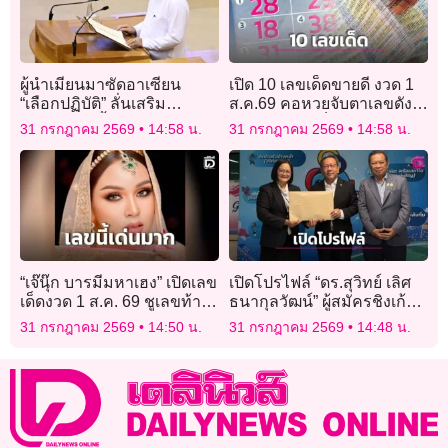
ผู้นำเมียนมาซัดอาเซียน
เปิด 10 เลขเด็ดขายดี งวด 1
“เลือกปฏิบัติ” ลั่นเสริม
ส.ค.69 คอหวยจับตาเลขดัง
กองทัพ-เร่งฟื้นฟูเศรษฐกิจ
ลุ้นรวยกลายเป็นเศรษฐีใหม่
31 กรกฎาคม 2569
14:58 น.
31 กรกฎาคม 2569
14:58 น.
“เจ๊นุ๊ก บารมีมหาเฮง” เปิดเลข
เปิดโปรไฟล์ “ดร.สุวิทย์ เลิศ
เด็ดงวด 1 ส.ค. 69 ชูเลขท้าย
ธนากุลวัฒน์” ผู้สมัครชิงเก้าอี้
2 ตัวเลข 3 ตัว
ผู้ว่าการ กกท. ขออาสานำ
31 กรกฎาคม 2569
14:50 น.
31 กรกฎาคม 2569
14:48 น.
ความรู้พลิกโฉมกีฬาไทย