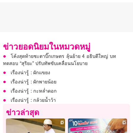
ข่าวยอดนิยมในหมวดหมู่
โค้งสุดท้ายชะตาบิ๊กเกษตร ลุ้นย้าย 4 อธิบดีใหญ่ บท
ทดสอบ “สุริยะ” ปรับทัพขับเคลื่อนนโยบาย
เรื่องน่ารู้ : ผักแขยง
เรื่องน่ารู้ : ผักพายน้อย
เรื่องน่ารู้ : กะหล่ำดอก
เรื่องน่ารู้ : กล้วยน้ำว้า
ข่าวล่าสุด