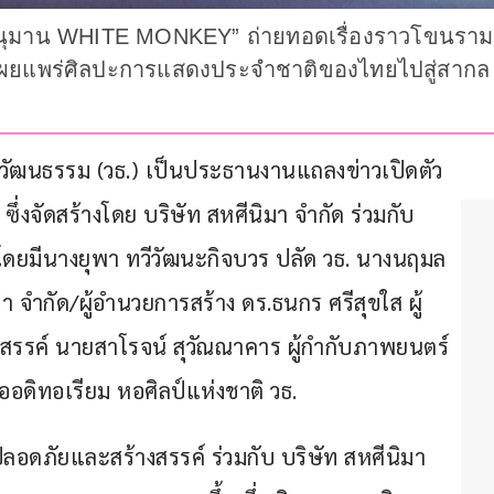
นุมาน WHITE MONKEY” ถ่ายทอดเรื่องราวโขนรามเกี
ม่ เผยแพร่ศิลปะการแสดงประจำชาติของไทยไปสู่สากล 
รมว.วัฒนธรรม (วธ.) เป็นประธานงานแถลงข่าวเปิดตัว
ัดสร้างโดย บริษัท สหศีนิมา จำกัด ร่วมกับ 
ดยมีนางยุพา ทวีวัฒนะกิจบวร ปลัด วธ. นางนฤมล 
า จำกัด/ผู้อำนวยการสร้าง ดร.ธนกร ศรีสุขใส ผู้
สรรค์ นายสาโรจน์ สุวัณณาคาร ผู้กำกับภาพยนตร์ 
องออดิทอเรียม หอศิลป์แห่งชาติ วธ.   
ปลอดภัยและสร้างสรรค์ ร่วมกับ บริษัท สหศีนิมา 