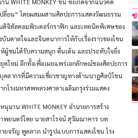
าน WHITE MONKEY ขึ้น ซึ่งเกิดจากแนวคิด 
ศเปลี่ยน” โดยผสมผสานศิลปะการแสดงวัฒนธรรม
ข
้านดิจิทัลคอมพิวเตอร์กราฟิก และเทคนิคพิเศษของ
รงบันดาลใจและจินตนาการให้กับเรื่องราวของโขน
ผู้ชมได้รับความสนุก ตื่นเต้น และประทับใจยิ่ง
มยุคใหม่ อีกทั้งเพื่อเผยแพร่เอกลักษณ์ของศิลปะการ
ุคลากรที่มีความเชี่ยวชาญทางด้านนาฏศิลป์โขน
โรงมหรสพหลวงศาลาเฉลิมกรุงร่วมแสดง      
ร์ หนุมาน WHITE MONKEY อำนวยการสร้าง
าพยนตร์โดย นายสาโรจน์ สุวัณณาคาร บท
นายจรัญ พูลลาภ นำรูปแบบการแสดงโขน โรง