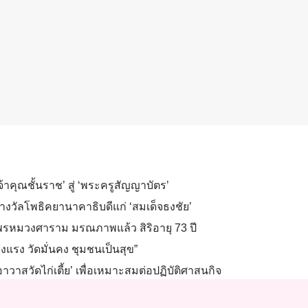
เจ้าคุณชั้นราช’ สู่ ‘พระครูสัญญาบัตร’
งวัลโพธิคยานาคาธิบดีแก่ ‘สมเด็จธงชัย’
ดพรหมวงศาราม มรณภาพแล้ว สิริอายุ 73 ปี
งแรง วัดมั่นคง ชุมชนเป็นสุข”
อาวาสวัดไก่เตี้ย’ เพื่อเหมาะสมต่อปฏิบัติศาสนกิจ