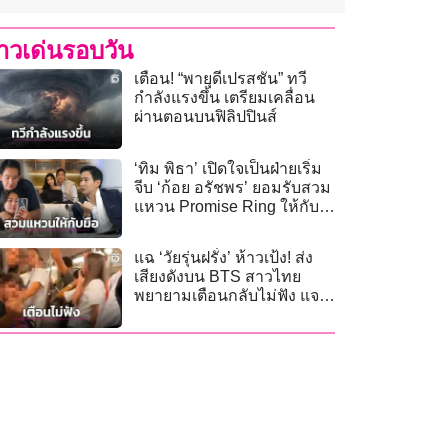
่าวเด่นรอบวัน
เตือน! “พายุดีเปรสชัน” ทวี
กำลังแรงขึ้น เตรียมเคลื่อน
ผ่านตอนบนฟิลิปปินส์
‘ทิม พิธา’ เปิดใจเป็นฝ่ายเริ่ม
จีบ ‘ก้อย อรัชพร’ ยอมรับสวม
แหวน Promise Ring ให้กับ
มือ!
แฉ ‘วัยรุ่นฝรั่ง’ ห้าวเป้ง! ส่ง
เสียงดังบน BTS สาวไทย
พยายามเตือนกลับไม่ฟัง แจก
กล้วยเย้ย