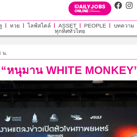
ู
หวย
ไลฟ์สไตล์
ASSET
PEOPLE
บทความ
ทุกทิศทั่วไทย
1 น.
ร์ “หนุมาน WHITE MONKEY