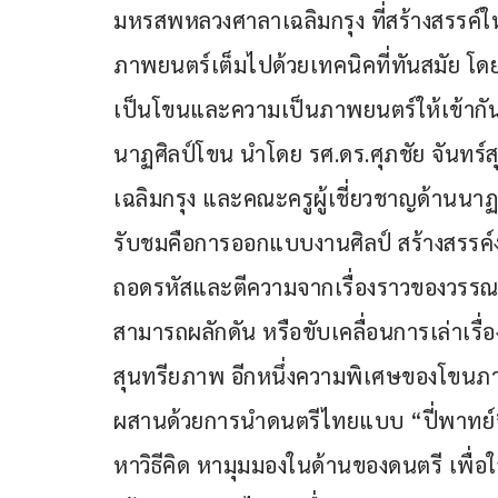
มหรสพหลวงศาลาเฉลิมกรุง ที่สร้างสรรค์
ภาพยนตร์เต็มไปด้วยเทคนิคที่ทันสมัย โ
เป็นโขนและความเป็นภาพยนตร์ให้เข้ากันไ
นาฏศิลป์โขน นำโดย รศ.ดร.ศุภชัย จันทร์ส
เฉลิมกรุง และคณะครูผู้เชี่ยวชาญด้านนาฏศิ
รับชมคือการออกแบบงานศิลป์ สร้างสรรค์
ถอดรหัสและตีความจากเรื่องราวของวรรณกร
สามารถผลักดัน หรือขับเคลื่อนการเล่าเรื่
สุนทรียภาพ อีกหนึ่งความพิเศษของโขนภ
ผสานด้วยการนำดนตรีไทยแบบ “ปี่พาทย์”
หาวิธีคิด หามุมมองในด้านของดนตรี เพื่อใ