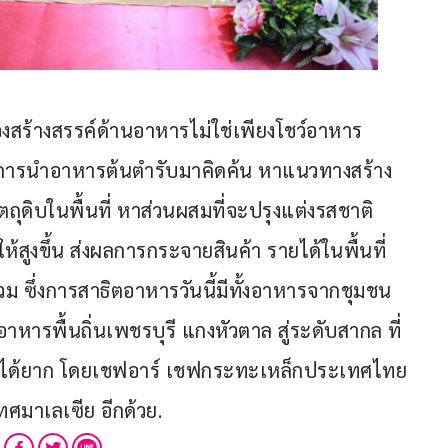
ืองสร้างสรรค์ด้านอาหารไม่ใช่เพียงโชว์อาหาร
้จักการนำอาหารต้นตำรับมาคิดค้น หาแนวทางสร้าง
ถุดิบในพื้นที่ หาส่วนผสมที่จะปรุงแต่งรสชาติ
สูงขึ้น ส่งผลการกระจายสินค้า รายได้ในพื้นที่ 
วม ซึ่งการสาธิตอาหารวันนี้มีทั้งอาหารจากชุมชน
หารพื้นถิ่นเพชรบุรี แกงหัวตาล สู่ระดับสากล ที่
นได้ยาก โดยเชฟอาร์ เชฟกระทะเหล็กประเทศไทย 
ศมาเลเซีย อีกด้วย.