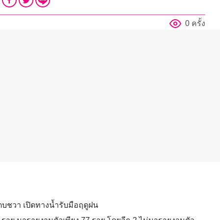
0 ครั้ง
กตบชวา เปิดทางน้ำรับมือฤดูฝน