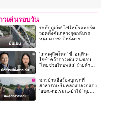
่าวเด่นรอบวัน
ระทึกภูเก็ต! ไฟไหม้รถฟอร์ด
วอดทั้งคันกลางจุดกลับรถ
หนุ่มต่างชาติหนีตาย
หวุดหวิด”
‘สวนดุสิตโพล’ ชี้ ‘อนุทิน-
ไอซ์’ คว้าดาวเด่น คนชอบ
‘ไทยช่วยไทยพลัส’ ฝ่ายค้าน
แต้มพุ่ง
ชาวบ้านฮือร้องบุกรุกที่
สาธารณะริมคลองปลวกแดง
‘อบต.-กอ.รมน.-ป่าไม้’ ลุย
ตรวจสอบ