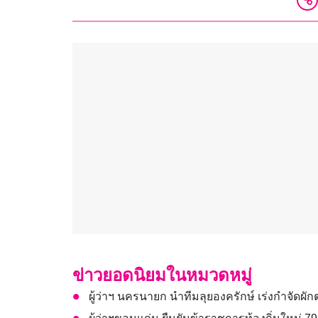
ข่าวยอดนิยมในหมวดหมู่
ผู้ว่าฯ นครนายก นำทีมลุยองครักษ์ เร่งกำจัดผั