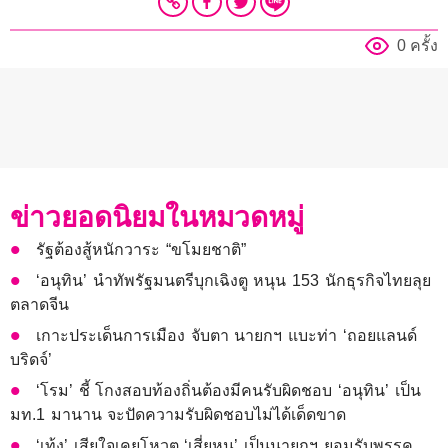
0 ครั้ง
ข่าวยอดนิยมในหมวดหมู่
รัฐต้องสู้หนักวาระ “ขโมยชาติ”
‘อนุทิน’ นำทัพรัฐมนตรีบุกเฉิงตู หนุน 153 นักธุรกิจไทยลุย
ตลาดจีน
เกาะประเด็นการเมือง จับตา นายกฯ แบะท่า ‘ถอยแลนด์
บริดจ์’
‘โรม’ ชี้ โกงสอบท้องถิ่นต้องมีคนรับผิดชอบ ‘อนุทิน’ เป็น
มท.1 มานาน จะปัดความรับผิดชอบไม่ได้เด็ดขาด
‘เท้ง’ เสียใจเคยโหวต ‘เสี่ยหนู’ เป็นนายกฯ ยอมรับพรรค