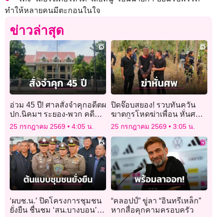
ทำให้หลายคนมีตะกอนในใจ
ข่าวล่าสุด
อ่วม 45 ปี! ศาลสั่งจำคุกอดีตผ
ปิดจ๊อบสยอง! รวบทันควัน
ปก.นิคมฯ ระยอง-พวก คดี
ฆาตกรโหดฆ่าเพื่อน หั่นศพ
โกงงบฝึกอบรมฯ
แยกทิ้งอำพราง
25 กรกฎาคม 2569
4:05 น.
25 กรกฎาคม 2569
3:05 น.
‘ผบช.น.’ ปิดโครงการชุมชน
“คลอปป์” ขู่ลา “อินทรีเหล็ก”
ยั่งยืน ชื่นชม ‘สน.บางบอน’
หากสื่อคุกคามครอบครัว