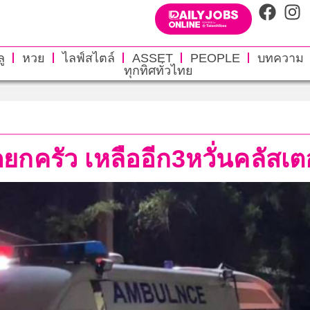
ู
หวย
ไลฟ์สไตล์
ASSET
PEOPLE
บทความ
ทุกทิศทั่วไทย
ยกครัว เหลืออีก3หวั่นคลัสเต