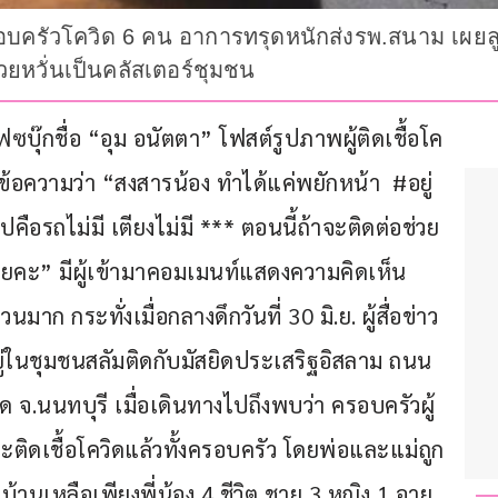
อบครัวโควิด 6 คน อาการทรุดหนักส่งรพ.สนาม เผยลูก
ยหวั่นเป็นคลัสเตอร์ชุมชน
ใช้เฟซบุ๊กชื่อ “อุม อนัตตา” โฟสต์รูปภาพผู้ติดเชื้อโค
ุข้อความว่า “สงสารน้อง ทำได้แค่พยักหน้า  #อยู่
ปคือรถไม่มี เตียงไม่มี *** ตอนนี้ถ้าจะติดต่อช่วย
เลยคะ” มีผู้เข้ามาคอมเมนท์แสดงความคิดเห็น
 กระทั่งเมื่อกลางดึกวันที่ 30 มิ.ย. ผู้สื่อข่าว
ยู่ในชุมชนสลัมติดกับมัสยิดประเสริฐอิสลาม ถนน
ด จ.นนทบุรี เมื่อเดินทางไปถึงพบว่า ครอบครัวผู้
ละติดเชื้อโควิดแล้วทั้งครอบครัว โดยพ่อและแม่ถูก
้านเหลือเพียงพี่น้อง 4 ชีวิต ชาย 3 หญิง 1 อายุ 