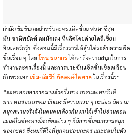
กำลังเข้มข้นเลยสำหรับละครแอ๊คชั่นแฟนตาซีสุด
มัน 
ชาติพยัคฆ์ คมนักเลง
 ที่ผลิตโดยค่ายโคลีเซี่ยม 
อินเตอร์กรุ๊ป ซึ่งตอนนี้มีเรื่องราวให้ลุ้นไต่ระดับความพีค
ขึ้นเรื่อย ๆ โดย
โหน ธนากร
ได้เล่าถึงความสนุกในการ
ทำงานละครเรื่องนี้ และการประชันแอ๊คชั่นเชือดเฉือน
กับพระเอก
เข้ม-หัสวีร์ ภัคพงษ์ไพศาล
 ในเรื่องนี้ว่า
“ละครออกอากาศมาแล้วครึ่งทาง กระแสตอบรับดี
มาก คนชอบบทคม นักเลง มีความกวน ๆ กะล่อน มีความ
สนุกสนานจริงจังในคนคนเดียวกัน ผมได้เข้าไปอ่านคอม
เมนต์ในช่องทางโซเชียลต่าง ๆ ก็มีการชื่นชมความสนุก
ของละคร ซึ่งผมก็ดีใจที่ทุกคนชอบละคร และชอบในตัว