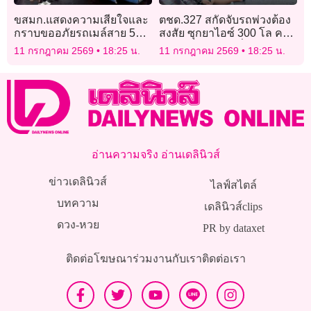
ขสมก.แสดงความเสียใจและ
ตชด.327 สกัดจับรถพ่วงต้อง
กราบขออภัยรถเมล์สาย 514
สงสัย ซุกยาไอซ์ 300 โล คา
(1-54) คันเร่งค้างชนต้นไม้
ช่องลับหลังเบาะที่เชียงราย
11 กรกฎาคม 2569
18:25 น.
11 กรกฎาคม 2569
18:25 น.
เจ็บ 10 ราย
อ่านความจริง อ่านเดลินิวส์
ข่าวเดลินิวส์
ไลฟ์สไตล์
บทความ
เดลินิวส์clips
ดวง-หวย
PR by dataxet
ติดต่อโฆษณา
ร่วมงานกับเรา
ติดต่อเรา