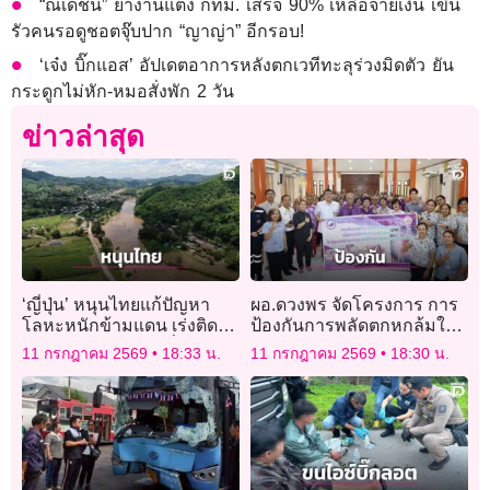
“ณเดชน์” ย้ำงานแต่ง กทม. เสร็จ 90% เหลือจ่ายเงิน เขิน
รัวคนรอดูชอตจุ๊บปาก “ญาญ่า” อีกรอบ!
‘เจ๋ง บิ๊กแอส’ อัปเดตอาการหลังตกเวทีทะลุร่วงมิดตัว ยัน
กระดูกไม่หัก-หมอสั่งพัก 2 วัน
ข่าวล่าสุด
‘ญี่ปุ่น’ หนุนไทยแก้ปัญหา
ผอ.ดวงพร จัดโครงการ การ
โลหะหนักข้ามแดน เร่งติดตั้ง
ป้องกันการพลัดตกหกล้มในผู้
ระบบกำจัดสารหนูเพื่อความ
สูงอายุและการดูแลผู้ป่วย
11 กรกฎาคม 2569
18:33 น.
11 กรกฎาคม 2569
18:30 น.
ปลอดภัยของประชาชน
สะโพกหักแบบไร้รอยต่อ