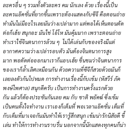
ละครอื่น ๆ รวมทั้งตัวละคร คม นักเลง ด้วย เรื่องนี้เป็น
ละครแอ๊คชั่นที่ยากขึ้นเพราะต้องแสดงกับซีจี คือตอนถ่าย
ทำมันไม่มีอะไรเลยมันว่างเปล่ามาก แต่พอได้เห็นตอนตัด
ต่อก็เฮ้ย สนุกอะ มันใช่ โอ้โห มันคุ้มมาก เพราะตอนถ่าย
ทำเราใช้จินตนาการล้วน ๆ  ไม่ได้เล่นกับของจริงมีแต่
อากาศความว่างเปล่ารอบตัว มันต้องจินตนาการสูง
มาก พอตัดต่อออกมาเราก็แอบเฮ้ย ชื่นชมว่าจินตนาการ
ของเราก็ล้ำเลิศเหมือนกัน ด้วยความที่ซีจีก็สวยด้วยมันก็
เลยลงตัวกันไปหมด การทำงานเรื่องนี้กับเข้ม (หัสวีร์ ภัค
พงษ์ไพศาล) สนุกดีครับ เป็นการทำงานครั้งแรกด้วย
กัน แล้วก็ต้องประชันกันเลย คม กับ ชาติ พยัคฆ์ ซึ่งเข้ม
เป็นคนตั้งใจทำงาน เราเองก็เต็มที่ พอเวลาแอ๊คชั่น เต็มที่
กับเต็มที่มาเจอกันมันทำให้เรารู้สึกสนุก เข้มน่ารักนิสัยดี ขี้
เล่น ทำให้การทำงานราบรื่น นอกจากนี้นักแสดงทุกคนก็น่า