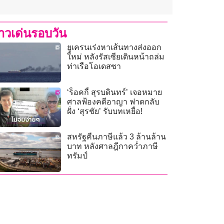
่าวเด่นรอบวัน
ยูเครนเร่งหาเส้นทางส่งออก
ใหม่ หลังรัสเซียเดินหน้าถล่ม
ท่าเรือโอเดสซา
‘ร็อคกี้ สุรบดินทร์’ เจอหมาย
ศาลฟ้องคดีอาญา ฟาดกลับ
ฝั่ง ‘สุรชัย’ รับบทเหยื่อ!
สหรัฐคืนภาษีแล้ว 3 ล้านล้าน
บาท หลังศาลฎีกาคว่ำภาษี
ทรัมป์