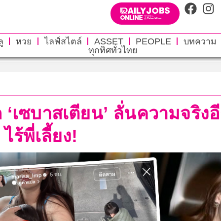
ู
หวย
ไลฟ์สไตล์
ASSET
PEOPLE
บทความ
ทุกทิศทั่วไทย
‘เซบาสเตียน’ ลั่นความจริงอี
้พี่เลี้ยง!