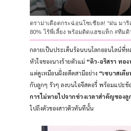
ดราม่าเดือดกระฉ่อนโซเชียล! “ฝน มาริส
80% ไร้พี่เลี้ยง พร้อมติดแฮชแท็ก #ทีมดิ
กลายเป็นประเด็นร้อนบนโลกออนไลน์ที่หลา
หัวใจของนางร้ายตัวแม่ 
“ดิว-อริสรา ทองบร
แต่ดูเหมือนฝั่งอดีตสามีอย่าง
 “เซบาสเตียน
กับลูกๆ รัวๆ ลงบนไอจีสตอรี่ พร้อมแปะข้
การไม่หายไปจากช่วงเวลาสำคัญของลู
ไปถึงตัวของสาวดิวทันทีนั้น