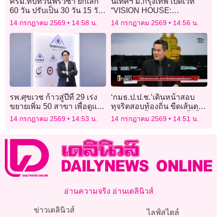
ครม.ทบทวนฟรีวีซ่า ยกเลิก
นิเทศฯ ม.กรุงเทพ เปิดเวที
60 วัน ปรับเป็น 30 วัน 15 วัน
“VISION HOUSE:
แยกสิทธิรายประเทศ
CREATIVE SPARK”
14 กรกฎาคม 2569
14:58 น.
14 กรกฎาคม 2569
14:56 น.
ถอดรหัสอนาคต Human
Creativity x AI
รพ.ศุขเวช ก้าวสู่ปีที่ 29 เร่ง
‘กมธ.ป.ป.ช.’เดินหน้าสอบ
ขยายเพิ่ม 50 สาขา เพื่อดูแลผู้
ทุจริตสอบท้องถิ่น ขีดเส้นตาย
สูงอายุ รองรับตลาดเพื่อ
เรียก’สถ.’ชี้แจงสัปดาห์นี้ จี้
14 กรกฎาคม 2569
14:53 น.
14 กรกฎาคม 2569
14:51 น.
สุขภาพแบบครบวงจร
เอาผิดผู้เกี่ยวข้องกว่า6,000
ราย
อ่านความจริง อ่านเดลินิวส์
ข่าวเดลินิวส์
ไลฟ์สไตล์