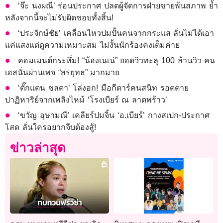
‘จ๊ะ นงผณี’ ร่อนประกาศ ปลดผู้จัดการฝ่ายขายพ้นสภาพ ย้ำ
หลังจากนี้จะไม่รับผิดชอบทั้งสิ้น!
‘ประจักษ์ชัย’ เคลื่อนไหวปมปั้นคนจากกระแส ลั่นไม่ได้เอา
แค่แสงแต่ดูความเหมาะสม ไม่งั้นนักร้องคงเต็มค่าย
คอมเมนต์กระหึ่ม! “น้องเนเน่” ยอดวิวทะลุ 100 ล้านวิว คน
เฮสนั่นผ่านเพจ “สรยุทธ” มากมาย
‘ตั๊กแตน ชลดา’ โล่งอก! มือกีตาร์คนสนิท รอดตาย
ปาฏิหาริย์จากเพลิงไหม้ ‘โรงเบียร์ ณ ลาดพร้าว’
‘ขวัญ อุษามณี’ เคลียร์ปมจิ้น ‘อ.เบียร์’ กางสเปก-ประกาศ
โสด ลั่นใครอยากจีบต้องสู้!
ข่าวล่าสุด