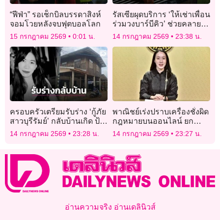
“ฟีฟ่า” รอเช็กบิลบรรดาสิงห์
รัสเซียผุดบริการ ‘ให้เช่าเพื่อน
จอมโวยหลังจบฟุตบอลโลก
ร่วมวงบาร์บีคิว’ ช่วยคลาย
เหงา
15 กรกฎาคม 2569
0:01 น.
14 กรกฎาคม 2569
23:38 น.
ครอบครัวเตรียมรับร่าง ‘กู้ภัย
พาณิชย์เร่งปราบเครื่องชั่งผิด
สาวบุรีรัมย์’ กลับบ้านเกิด ป้า
กฎหมายบนออนไลน์ ยก
เผยลางบอกเหตุ ก่อนรู้ข่าว
ระดับมาตรฐานไทย-จีน
14 กรกฎาคม 2569
23:28 น.
14 กรกฎาคม 2569
23:27 น.
ร้าย
อ่านความจริง อ่านเดลินิวส์