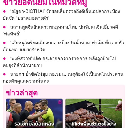
ข่าวยอดนิยมในหมวดหมู่
‘ณัฐชา-BIOTHAI’ งัดผลแล็บตรวจถึงดีเอ็นเอปลากระป๋อง
ยันชัด ‘ปลาหมอคางดำ’
สถานทูตจีนยันเคารพกฎหมายไทย ปมจับคนจีนเอี่ยวคดี
‘พ่อทิพย์’
‘เสี่ยหนู’เตรียมเติมงบกลางป้องกันน้ำท่วม ทำเต็มที่ถวายหัว
อ้อนขอ สส.ยกจังหวัด
‘พงษ์สวาท’ปลัด ยธ.ลาออกจากราชการ หลังถูกย้ายไป
ตบยุงที่สำนักนายกฯ
นายกฯ ย้ำชัดไม่ยุบ กอ.รมน. เหตุต้องใช้เป็นกลไกประสาน
กองทัพดูแลความมั่นคง
ข่าวล่าสุด