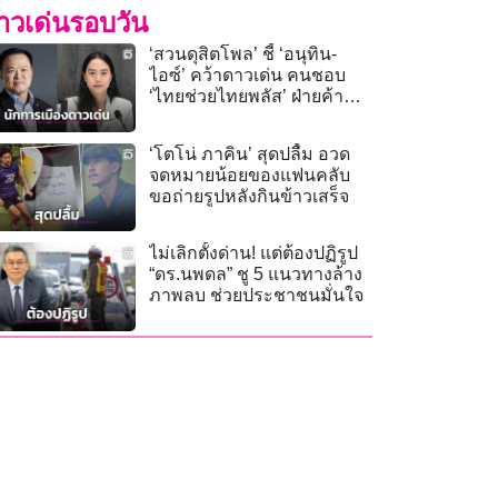
่าวเด่นรอบวัน
‘สวนดุสิตโพล’ ชี้ ‘อนุทิน-
ไอซ์’ คว้าดาวเด่น คนชอบ
‘ไทยช่วยไทยพลัส’ ฝ่ายค้าน
แต้มพุ่ง
‘โตโน่ ภาคิน’ สุดปลื้ม อวด
จดหมายน้อยของแฟนคลับ
ขอถ่ายรูปหลังกินข้าวเสร็จ
ไม่เลิกตั้งด่าน! แต่ต้องปฏิรูป
“ดร.นพดล” ชู 5 แนวทางล้าง
ภาพลบ ช่วยประชาชนมั่นใจ