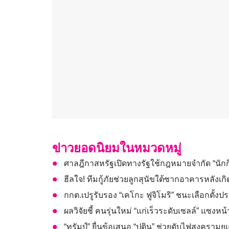
ข่าวยอดนิยมในหมวดหมู่
ศาลฎีกาสหรัฐเปิดทางรัฐใช้กฎหมายจำกัด “นักก
ฮีลใจ! ทีมกู้ภัยช่วยลูกสุนัขใต้ซากอาคารหลังเกิด
กกต.เปรูรับรอง “เคโกะ ฟูจิโมริ” ชนะเลือกตั้งป
ผลวิจัยชี้ คนรุ่นใหม่ “แก่เร็วระดับเซลล์” แซงหน
“ทรัมป์” ยื่นข้อเสนอ “ปูติน” ช่วยดับไฟสงครามย