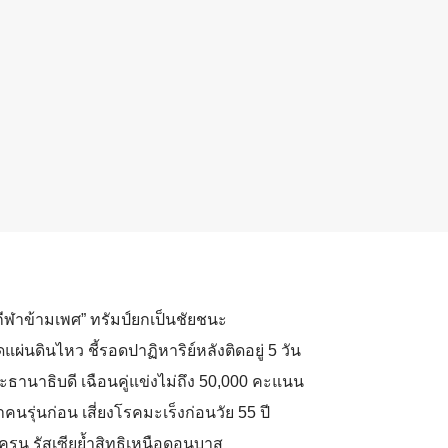
ีฬาข้ามเพศ” ทรัมป์ยกเป็นชัยชนะ
แผ่นดินไหว ชี้รอดปาฏิหาริย์หลังติดอยู่ 5 วัน
ระธานาธิบดี เฉือนคู่แข่งไม่ถึง 50,000 คะแนน
้าคนรุ่นก่อน เสี่ยงโรคมะเร็งก่อนวัย 55 ปี
ูเครน รัสเซียย้ำสิทธิเหนือดอนบาส