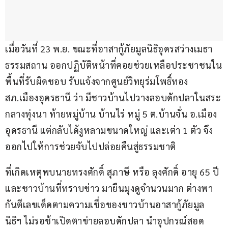
เมื่อวันที่ 23 พ.ย. ขณะที่อาสากู้ภัยมูลนิธิอุดรสว่างเมธา
ธรรมสถาน ออกปฏิบัติหน้าที่คอยช่วยเหลือประชาชนใน
พื้นที่รับผิดชอบ รับแจ้งจากศูนย์วิทยุร่มโพธิ์ทอง 
สภ.เมืองอุดรธานี ว่า มีชาวบ้านไปวางลอบดักปลาในสระ
กลางทุ่งนา ท้ายหมู่บ้าน บ้านไร่ หมู่ 5 ต.บ้านจั่น อ.เมือง
อุดรธานี แต่กลับได้งูหลามขนาดใหญ่ และเต่า 1 ตัว จึง
ออกไปให้การช่วยจับไปปล่อยคืนสู่ธรรมชาติ 
ที่เกิดเหตุพบนายทรงศักดิ์ สุภาษี หรือ ลุงศักดิ์ อายุ 65 ปี 
และชาวบ้านที่ทราบข่าว มายืนมุงดูจำนวนมาก ต่างพา
กันตีเลขเด็ดตามความเชื่อของชาวบ้านอาสากู้ภัยมูล
นิธิฯ ไม่รอช้าเปิดตาข่ายลอบดักปลา นำอุปกรณ์สอด