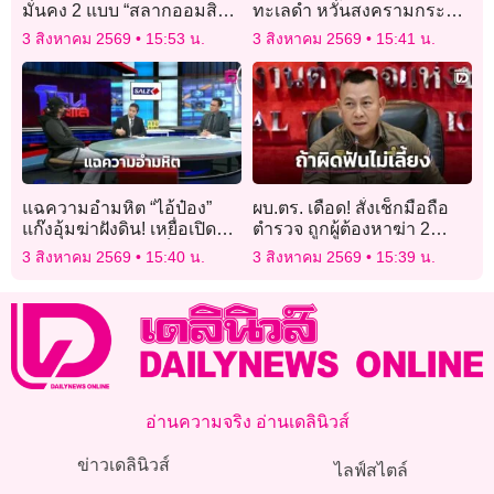
มั่นคง 2 แบบ “สลากออมสิน
ทะเลดำ หวั่นสงครามกระทบ
พิเศษ-ออมสิน ออมสุข” รับ
ส่งออกธัญพืช
3 สิงหาคม 2569
15:53 น.
3 สิงหาคม 2569
15:41 น.
ดอกทุกเดือน
แฉความอำมหิต “ไอ้ป๋อง”
ผบ.ตร. เดือด! สั่งเช็กมือถือ
แก๊งอุ้มฆ่าฝังดิน! เหยื่อเปิด
ตำรวจ ถูกผู้ต้องหาฆ่า 2
หน้าเล่าฝันร้าย ถูกล็อกหัว
รัสเซียพาดพิงคดียา หากพบ
3 สิงหาคม 2569
15:40 น.
3 สิงหาคม 2569
15:39 น.
เตียงข่มขืน
ผิดฟันไม่เลี้ยง
อ่านความจริง อ่านเดลินิวส์
ข่าวเดลินิวส์
ไลฟ์สไตล์