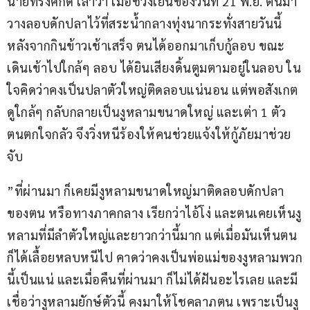
นายทรงศักดิ์ เล่าว่า เมื่อช่วงเย็นของวันที่ 21 พ.ย. ตนมา
วางลอบดักปลาไว้ที่สระน้ำกลางทุ่งนากระทั่งสายวันนี้ 
หลังจากกินข้าวเช้าเสร็จ ตนได้ออกมาเก็บกู้ลอบ ขณะ
เดินเข้าไปใกล้ๆ ลอบ ได้ยินเสียงดิ้นตูมตามอยู่ในลอบ ใน
ใจคิดว่าคงเป็นปลาตัวใหญ่ติดลอบแน่นอน แต่พอสังเกต
ดูใกล้ๆ กลับกลายเป็นงูหลามขนาดใหญ่ และเต่า 1 ตัว 
ตนตกใจกลัว จึงวิ่งหนีร้องให้คนช่วยแจ้งให้กู้ภัยมาช่วย
จับ
”ที่ผ่านมา ก็เคยมีงูหลามขนาดใหญ่มาติดลอบดักปลา
ของตน หรือทางภาคกลาง เรียกว่าไอ้โง่ และตนเคยเห็นงู
หลามที่มีลำตัวใหญ่และยาวกว่านี้มาก แต่เมื่อมันเห็นตน
ก็ได้เลื้อยหลบหนีไป คาดว่าคงเป็นพ่อแม่ของงูหลามพวก
นี้เป็นแน่ และเมื่อคืนที่ผ่านมา ก็ไม่ได้ฝันอะไรเลย และมี
เชื่อว่างูหลามยักษ์ตัวนี้ คงมาให้โชคลาภตน เพราะเป็นงู