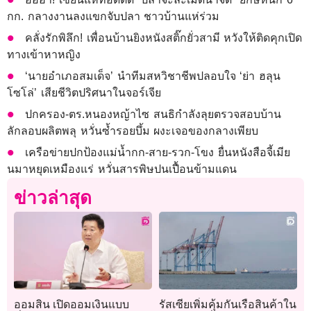
กก. กลางงานลงแขกจับปลา ชาวบ้านแห่ร่วม
คลั่งรักพิลึก! เพื่อนบ้านยิงหนังสติ๊กยั่วสามี หวังให้ติดคุกเปิด
ทางเข้าหาหญิง
‘นายอำเภอสมเด็จ’ นำทีมสหวิชาชีพปลอบใจ ‘ย่า ฮลุน
โซโล่’ เสียชีวิตปริศนาในจอร์เจีย
ปกครอง-ตร.หนองหญ้าไซ สนธิกำลังลุยตรวจสอบบ้าน
ลักลอบผลิตพลุ หวั่นซ้ำรอยบึ้ม ผงะเจอของกลางเพียบ
เครือข่ายปกป้องแม่น้ำกก-สาย-รวก-โขง ยื่นหนังสือจี้เมีย
นมาหยุดเหมืองแร่ หวั่นสารพิษปนเปื้อนข้ามแดน
ข่าวล่าสุด
ออมสิน เปิดออมเงินแบบ
รัสเซียเพิ่มคุ้มกันเรือสินค้าใน