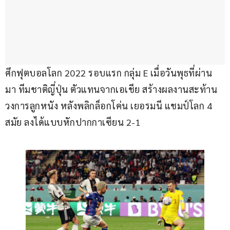
ศึกฟุตบอลโลก 2022 รอบแรก กลุ่ม E เมื่อวันพุธที่ผ่าน
มา ทีมชาติญี่ปุ่น ตัวแทนจากเอเชีย สร้างผลงานสะท้าน
วงการลูกหนัง หลังพลิกล็อกโค่น เยอรมนี แชมป์โลก 4 
สมัย ลงได้แบบหักปากกาเซียน 2-1