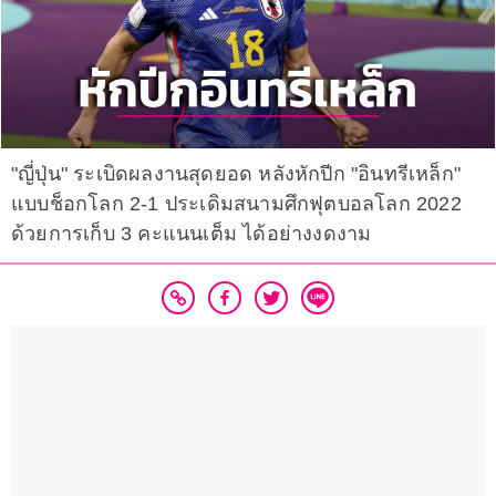
"ญี่ปุ่น" ระเบิดผลงานสุดยอด หลังหักปีก "อินทรีเหล็ก"
แบบช็อกโลก 2-1 ประเดิมสนามศึกฟุตบอลโลก 2022
ด้วยการเก็บ 3 คะแนนเต็ม ได้อย่างงดงาม